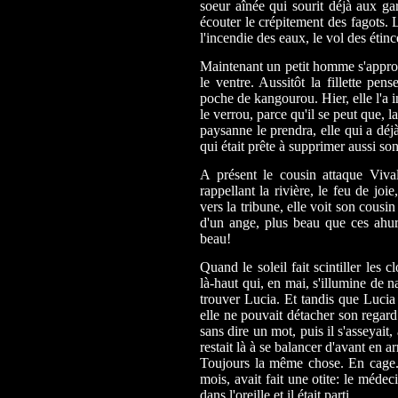
soeur aînée qui sourit déjà aux gar
écouter le crépitement des fagots. L
l'incendie des eaux, le vol des étinc
Maintenant un petit homme s'appro
le ventre. Aussitôt la fillette pen
poche de kangourou. Hier, elle l'a in
le verrou, parce qu'il se peut que, l
paysanne le prendra, elle qui a déjà
qui était prête à supprimer aussi s
A présent le cousin attaque Viva
rappellant la rivière, le feu de joi
vers la tribune, elle voit son cousin a
d'un ange, plus beau que ces ahuri
beau!
Quand le soleil fait scintiller les 
là-haut qui, en mai, s'illumine de n
trouver Lucia. Et tandis que Lucia 
elle ne pouvait détacher son regard 
sans dire un mot, puis il s'asseyait, 
restait là à se balancer d'avant en a
Toujours la même chose. En cage.
mois, avait fait une otite: le médec
dans l'oreille et il était parti.