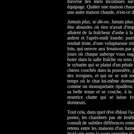
traversé des mers inconnues sur 
équipage. Quitter une maison chau
une autre maison chaude, n'est-ce 
Jamais plus, se dit-on
. Jamais plus
être absurdes où rien n'avait d'im
allaient de la fraîcheur d'aube à la
ardent et l'après-midi lourde; jou
rendait triste, d'une voluptueuse tr
loin, qui oeuvre aux fenaisons par g
jours où chaque auberge vous sugg
boire dans la salle fraîche ou sous
le sybarite qui se plaint d'un pétal
chiens couchés dans la poussière, p
des ivrognes, et qui ne se soit sen
temps où le chat lui-même dormait
comme un mousquetaire ripailleur, 
sa belle tenue et se couche, à la
nourrice chatte qui se laisse f
dormeurs.
Tout cela, dans quel rêve ébloui l'
portes, les chambres pas de fenêt
connaît de subtiles différences entre
retenu entre les maisons d'un hamea
froid pris entre la porte première et