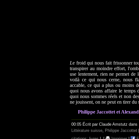
L
e froid qui nous fait frissonner to
transpirer au moindre effort, l'omb
use lentement, rien ne permet de 
voilà ce qui nous cerne, nous fl
accable, ce qui a plus ou moins d
quoi nous avons affaire le temps de
quoi nous sommes réels et non des 
ne jouissent, on ne peut en tirer du 
Philippe Jaccottet et Alexan
00:05 Écrit par Claude Amstutz dans
Littérature suisse
,
Philippe Jaccottet
citations; livres
|
|
Imprimer
|
F