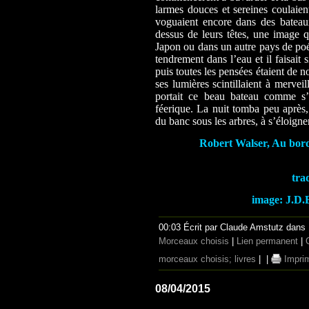
larmes douces et sereines coulaien
voguaient encore dans des bateau
dessus de leurs têtes, une image q
Japon ou dans un autre pays de poés
tendrement dans l’eau et il faisait
puis toutes les pensées étaient de n
ses lumières scintillaient à merveil
portait ce beau bateau comme s’i
féerique. La nuit tomba peu après, 
du banc sous les arbres, à s’éloigne
Robert Walser, Au bord 
tra
image: J.D.
00:03 Écrit par Claude Amstutz dans
Morceaux choisis
|
Lien permanent
|
morceaux choisis; livres
|
|
Impri
08/04/2015