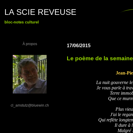
LA SCIE REVEUSE
bloc-notes culturel
À propos
17/06/2015
Le poème de la semaine
Jean-Pie
La nuit gouverne l
Je vous parle à tra
Terre immobi
Que ce murmu
cl_amstutz@bluewin.ch
Plus vieu
J'ai le regar
Qui reflète longtem
Il dure à 
Malgré l