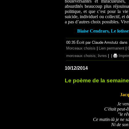
bouleversantes et miraculeuses, l
absurdités beaucoup plus réjouissan
politique, et que c’est pour la vie
suicide, individuel ou collectif, et 
a pas d’autres choix possibles. Vivr
Blaise Cendrars, Le lotisse
00:35 Écrit par Claude Amstutz dans
Morceaux choisis
|
Lien permanent
|
morceaux choisis; livres
|
|
Impri
10/12/2014
Le poème de la semaine
Jacq
Je ven
C'était peut-ê
"le rê
Ce matin-là je ne sa
Ni de son