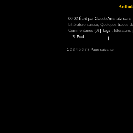
Anthol
00:02 Écrit par Claude Amstutz dans
Littérature suisse
,
Quelques traces de 
Commentaires (0)
| Tags :
littérature;
|
1
2
3
4
5
6
7
8
Page suivante