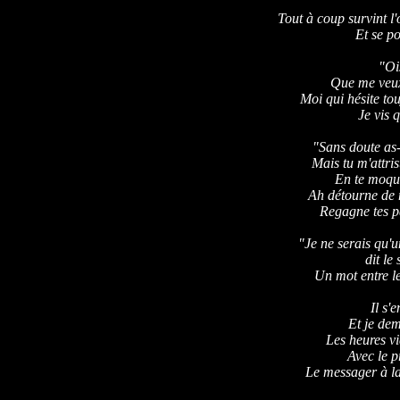
Tout à coup survint l
Et se po
"Oi
Que me veux
Moi qui hésite to
Je vis q
"Sans doute as-
Mais tu m'attri
En te moqu
Ah détourne de m
Regagne tes pa
"Je ne serais qu'
dit le
Un mot entre le
Il s'
Et je dem
Les heures vi
Avec le p
Le messager à la 