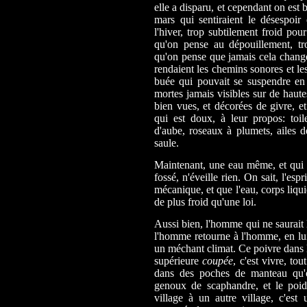
elle a disparu, et cependant on est 
mars qui sentiraient le désespoir 
l'hiver, trop subtilement froid pou
qu'on pense au dépouillement, tr
qu'on pense que jamais cela changer
rendaient les chemins sonores et le
buée qui pouvait se suspendre en s
mortes jamais visibles sur de haute
bien vues, et décorées de givre, et
qui est doux, à leur propos: toil
d'aube, roseaux à plumets, ailes d
saule.
Maintenant, une eau même, et qui c
fossé, n'éveille rien. On sait, l'espr
mécanique, et que l'eau, corps liquid
de plus froid qu'une loi.
Aussi bien, l'homme qui ne saurait 
l'homme retourne à l'homme, en lui,
un méchant climat. Ce poivre dans l
supérieure
coupée
, c'est vivre, tou
dans des poches de manteau qu'on
genoux de scaphandre, et le poid
village à un autre village, c'est