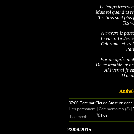
Le temps irrévocab
Mais toi quand tu re
Tes bras sont plus f
Tes ye
A travers le pas
Te voici. Tu desce
Odorante, et tes 
Parm
Par un après-mid
De ce tremble incons
Ah! verrai-je e
D'ombr
Anthol
07:00 Écrit par Claude Amstutz dans
Lien permanent
|
Commentaires (3)
| 
Facebook
|
|
|
23/06/2015