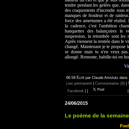
tendre pendant les gelées que, dans
des craquements d'incendie sous me
manques de froideur et de raideur.
force des amertumes a été réalisé. 
la cadence, c'est l'ambition charn
banquettes des balançoires le ve
suspension, la retombée sont les 
Après viennent la rentrée dans le vi
changé. Maintenant je te propose le
se donne mais tu n'en veux pas. 
allongé. Remonte, habille-toi en h
Vi
06:59 Écrit par Claude Amstutz dans
Lien permanent
|
Commentaires (0)
| 
Facebook
|
|
|
24/06/2015
Le poème de la semaine
Paul