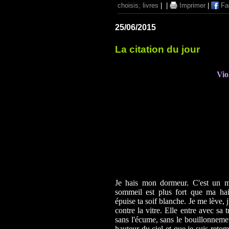
choisis; livres
|
|
Imprimer
|
Fa
25/06/2015
La citation du jour
Vio
Je hais mon dormeur. C'est un m
sommeil est plus fort que ma ha
épuise ta soif blanche. Je me lève, 
contre la vitre. Elle entre avec sa
sans l'écume, sans le bouillonnemen
hauteur du ciel et que je suis retomb