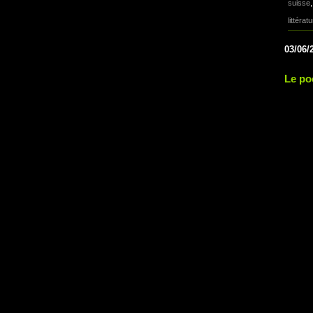
suisse
littérat
03/06/
Le po