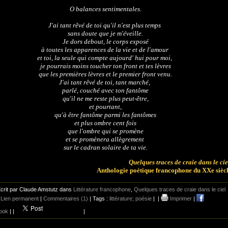
O balances sentimentales.
J'ai tant rêvé de toi qu'il n'est plus temps
sans doute que je m'éveille.
Je dors debout, le corps exposé
à toutes les apparences de la vie et de l'amour
et toi, la seule qui compte aujourd' hui pour moi,
je pourrais moins toucher ton front et tes lèvres
que les premières lèvres et le premier front venu.
J'ai tant rêvé de toi, tant marché,
parlé, couché avec ton fantôme
qu'il ne me reste plus peut-être,
et pourtant,
qu'à être fantôme parmi les fantômes
et plus ombre cent fois
que l'ombre qui se promène
et se promènera allègrement
sur le cadran solaire de ta vie.
Quelques traces de craie dans le cie
Anthologie poétique francophone du XXe sièc
crit par Claude Amstutz dans
Littérature francophone
,
Quelques traces de craie dans le ciel
|
Lien permanent
|
Commentaires (1)
| Tags :
littérature; poésie
|
|
Imprimer
|
ook
|
|
|