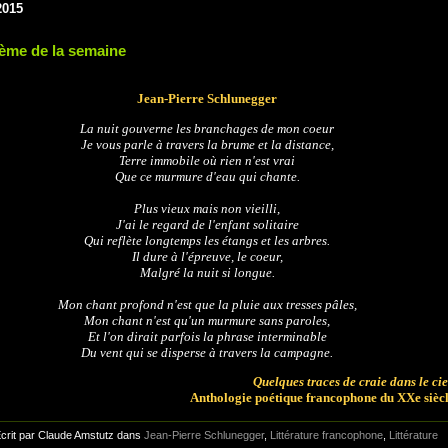
2015
ème de la semaine
Jean-Pierre Schlunegger
La nuit gouverne les branchages de mon coeur
Je vous parle à travers la brume et la distance,
Terre immobile où rien n'est vrai
Que ce murmure d'eau qui chante.
Plus vieux mais non vieilli,
J'ai le regard de l'enfant solitaire
Qui reflète longtemps les étangs et les arbres.
Il dure à l'épreuve, le coeur,
Malgré la nuit si longue.
Mon chant profond n'est que la pluie aux tresses pâles,
Mon chant n'est qu'un murmure sans paroles,
Et l'on dirait parfois la phrase interminable
Du vent qui se disperse à travers la campagne.
Quelques traces de craie dans le cie
Anthologie poétique francophone du XXe sièc
crit par Claude Amstutz dans
Jean-Pierre Schlunegger
,
Littérature francophone
,
Littérature