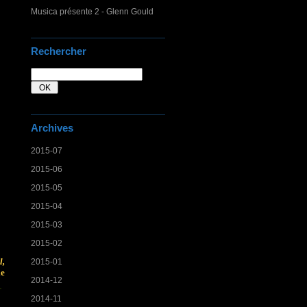
Musica présente 2 - Glenn Gould
Rechercher
Archives
2015-07
2015-06
2015-05
2015-04
2015-03
2015-02
l,
2015-01
le
2014-12
2014-11