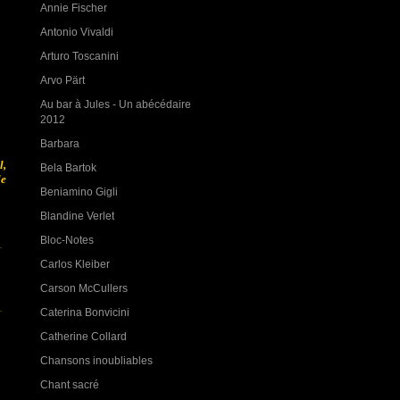
Annie Fischer
Antonio Vivaldi
Arturo Toscanini
Arvo Pärt
Au bar à Jules - Un abécédaire
2012
Barbara
l,
Bela Bartok
le
Beniamino Gigli
Blandine Verlet
Bloc-Notes
Carlos Kleiber
Carson McCullers
Caterina Bonvicini
Catherine Collard
Chansons inoubliables
Chant sacré