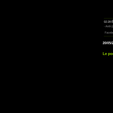
02:28 É
- Anth
Faceb
20/05/
Le po