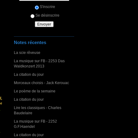
S'inscrire
Se désinscrire
Notes récentes
La scie rêveuse
La musique sur FB - 2253 Das
Waldkonzert 2013
La citation du jour
Morceaux choisis - Jack Kerouac
Le poème de la semaine
l,
La citation du jour
le
Lire les classiques - Charles
Baudelaire
La musique sur FB - 2252
G.F.Haendel
La citation du jour