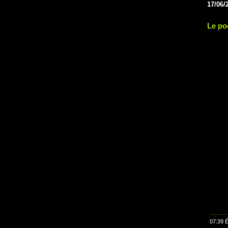
17/06/
Le po
07:39 É