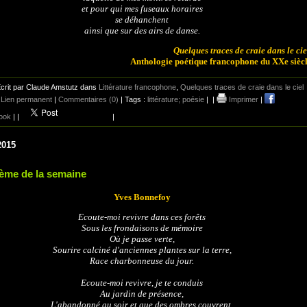
et pour qui mes fuseaux horaires
se déhanchent
ainsi que sur des airs de danse.
Quelques traces de craie dans le cie
Anthologie poétique francophone du XXe sièc
crit par Claude Amstutz dans
Littérature francophone
,
Quelques traces de craie dans le ciel
|
Lien permanent
|
Commentaires (0)
| Tags :
littérature; poésie
|
|
Imprimer
|
ook
|
|
|
2015
ème de la semaine
Yves Bonnefoy
Ecoute-moi revivre dans ces forêts
Sous les frondaisons de mémoire
Où je passe verte,
Sourire calciné d'anciennes plantes sur la terre,
Race charbonneuse du jour.
Ecoute-moi revivre, je te conduis
Au jardin de présence,
L'abandonné au soir et que des ombres couvrent,