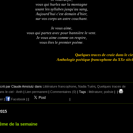
vous qui hurlez sur la montagne
usant les syllabes jusqu'au sang,
Aujourd'hui c'est demain d'hier,
sur vos corps un astre couchant.
Je vous aime,
vous qui partez avec pour bannière le vent.
Je vous aime comme on respire,
vous êtes le premier poème.
Quelques traces de craie dans le cie
Anthologie poétique francophone du XXe sièc
crit par Claude Amstutz dans
Littérature francophone
,
Nadia Tuéni
,
Quelques traces de
ns le ciel - Anth
|
Lien permanent
|
Commentaires (0)
| Tags :
littérature; poésie
|
|
er
|
Facebook
|
|
|
2015
ème de la semaine