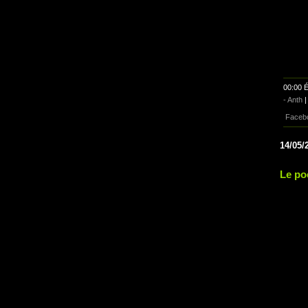
00:00 É
- Anth
Faceb
14/05/
Le po