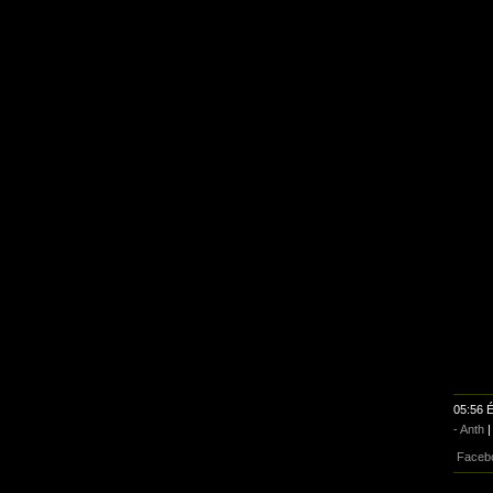
05:56 É
- Anth
Faceb