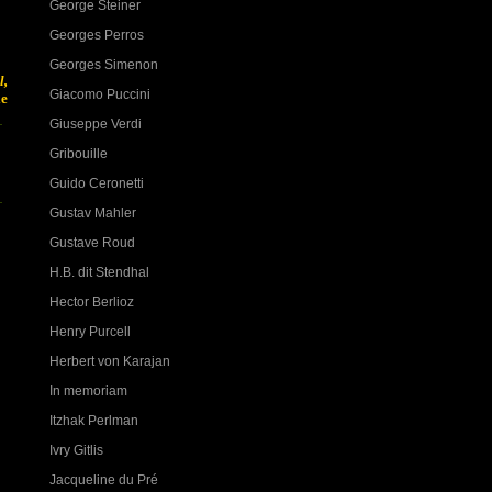
George Steiner
Georges Perros
Georges Simenon
l,
Giacomo Puccini
le
Giuseppe Verdi
Gribouille
Guido Ceronetti
Gustav Mahler
Gustave Roud
H.B. dit Stendhal
Hector Berlioz
Henry Purcell
Herbert von Karajan
In memoriam
Itzhak Perlman
Ivry Gitlis
Jacqueline du Pré