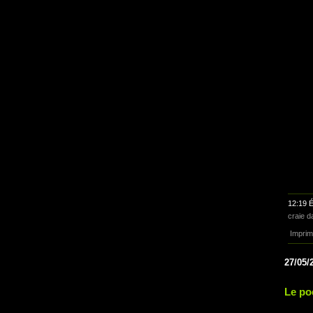
12:19 É
craie da
Imprim
27/05/
Le po