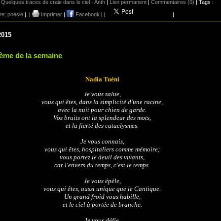
,
Quelques traces de craie dans le ciel - Anth
|
Lien permanent
|
Commentaires (0)
| Tags :
ure; poésie
|
|
Imprimer
|
Facebook
|
|
|
2015
ème de la semaine
Nadia Tuéni
Je vous salue,
vous qui êtes, dans la simplicité d'une racine,
avec la nuit pour chien de garde.
Vos bruits ont la splendeur des mots,
et la fierté des cataclysmes.
Je vous connais,
vous qui êtes, hospitaliers comme mémoire;
vous portez le deuil des vivants,
car l'envers du temps, c'est le temps.
Je vous épèle,
vous qui êtes, aussi unique que le Cantique.
Un grand froid vous habille,
et le ciel à portée de branche.
Je vous défie,