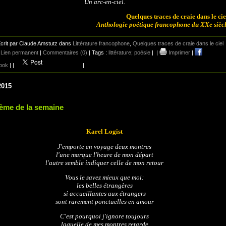
Un arc-en-ciel.
Quelques traces de craie dans le cie
Anthologie poétique francophone du XXe sièc
crit par Claude Amstutz dans
Littérature francophone
,
Quelques traces de craie dans le ciel
|
Lien permanent
|
Commentaires (0)
| Tags :
littérature; poésie
|
|
Imprimer
|
ook
|
|
|
2015
ème de la semaine
Karel Logist
J'emporte en voyage deux montres
l'une marque l'heure de mon départ
l'autre semble indiquer celle de mon retour
Vous le savez mieux que moi:
les belles étrangères
si accueillantes aux étrangers
sont rarement ponctuelles en amour
C'est pourquoi j'ignore toujours
laquelle de mes montres retarde