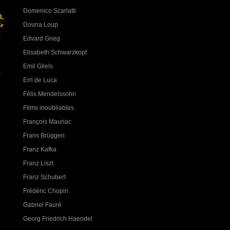
Domenico Scarlatti
l,
Douna Loup
le
Edvard Grieg
Elisabeth Schwarzkopf
Emil Gilels
Erri de Luca
Félix Mendelssohn
Films inoubliables
François Mauriac
Frans Brüggen
Franz Kafka
Franz Liszt
Franz Schubert
Frédéric Chopin
Gabriel Fauré
Georg Friedrich Haendel