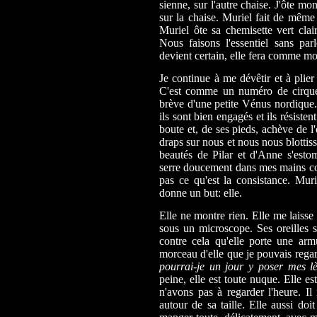
sienne, sur l'autre chaise. J'ôte mo
sur la chaise. Muriel fait de même
Muriel ôte sa chemisette vert cla
Nous faisons l'essentiel sans pa
devient certain, elle fera comme mo
Je continue à me dévêtir et à plier
C'est comme un numéro de cirque.
brève d'une petite Vénus nordique. 
ils sont bien engagés et ils résistent
boute et, de ses pieds, achève de l
draps sur nous et nous nous blottis
beautés de Pilar et d'Anne s'esto
serre doucement dans mes mains co
pas ce qu'est la consistance. Muri
donne un but: elle.
Elle ne montre rien. Elle me laisse 
sous un microscope. Ses oreilles s
contre cela qu'elle porte une armu
morceau d'elle que je pouvais regard
pourrai-je un jour y poser mes l
peine, elle est toute nuque. Elle e
n'avons pas à regarder l'heure. Il
autour de sa taille. Elle aussi doi