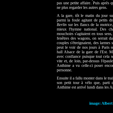
pas une petite affaire. Puis après
ne plus regarder les autres gens.
A la gare, tôt le matin du jour su
parmi la foule agitant de petits d
Berlin
sur les flancs de la motrice
mieux l'hymne national. Des cha
mouchoirs s'agitaient en tous sens,
fenêtres des wagons, on serrait dan
couples s'étreignaient, des larmes
peut le voir de nos jours à Paris s
hall Alsace de la gare de l'Est. M
avec confiance puisque tout cela ser
vite et, de loin, par-dessus l'épau
Anthime a vu celle-ci poser enco
personne.
Ensuite il a fallu monter dans le tra
son petit tour à vélo que, parti
Anthime est arrivé lundi dans les A
image: Albert