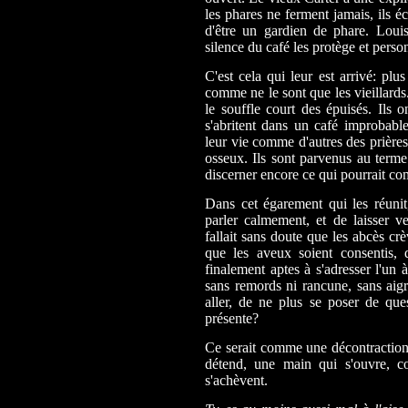
les phares ne ferment jamais, ils é
d'être un gardien de phare. Loui
silence du café les protège et perso
C'est cela qui leur est arrivé: plu
comme ne le sont que les vieillards.
le souffle court des épuisés. Ils o
s'abritent dans un café improbable,
leur vie comme d'autres des prières
osseux. Ils sont parvenus au term
discerner encore ce qui pourrait co
Dans cet égarement qui les réunit,
parler calmement, et de laisser v
fallait sans doute que les abcès cr
que les aveux soient consentis, q
finalement aptes à s'adresser l'un à
sans remords ni rancune, sans aigre
aller, de ne plus se poser de qu
présente?
Ce serait comme une décontraction,
détend, une main qui s'ouvre, co
s'achèvent.