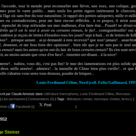
 l'accorde, tout le monde peut reconnaître une fièvre, une toux, une colique, gr
es pour le vaste public... mais seuls les petits signes intéressent le clinicien.
 à l'âge où sans être du tout naturaliste, le rappel des petites saloperies, mille et mill
es ou contradictoires, peut me faire encore réfléchir... à ce propos, il m'est ass
 reproché de trop m'étendre sur mes malheurs, d'en faire état...
Pouah! ne dirait-
drôle qu'il est le seul à avoir eu certains ennuis, le fat!
... corniguedouille! oui 
combien je reçois de lettres d'insultes tous les jours? sept à huit... et de lettres de fol
ion?... presque autant... ai-je demandé à rien recevoir? que non! jamais!... anarchis
té, demeure, et me fous bien des opinions!... bien sûr que je ne suis pas le seul a
s ennuis
! mais les autres qu'en ont-ils fait de leurs
certains ennuis
? Ils s'en sont serv
lir, au moins autant que ceux d'en face!... ennemis soi-disant... à la noce!
amente
!... tudieu, vous dis, c'est pas fini! le mur des lamentations est plus solide q
 deux mille années!... admirez!... la muraille de Chine bien plus vieille!... et que 
 elle s'abattra vous serez tous dessous, poudre de briques...
Louis-Ferdinand Céline, Nord (coll. Folio/Gallimard, 199
crit par Claude Amstutz dans
Littérature francophone
,
Louis-Ferdinand Céline
,
Morceaux
|
Lien permanent
|
Commentaires (0)
| Tags :
littérature; roman; morceaux choisis; livres
|
|
rimer
|
Facebook
|
|
|
2012
e Steiner