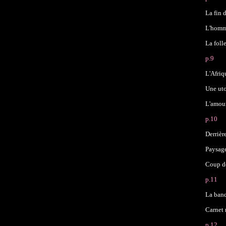
La fin 
L'homma
La foll
p.9
L'Afriq
Une uto
L'amour
p.10
Derrièr
Paysag
Coup do
p.11
La banq
Carnet 
p.12