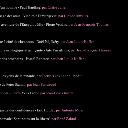
d'un homme - Paul Harding
, par Claire Julier
ge des amis - Vladimir Dimitrijevic
, par Claude Amstutz
e aventure de l'Encyclopédie - Pierre Versins
, par Jean-François Thomas
ue à côté de chez vous - Noël Ndjékéry
, par Jean-Louis Kuffer
pie écologique et grinçante - Arto Paasilinna
, par Jean-François Thomas
 des prochains - Pascal Rebetez
, par Jean-Louis Kuffer
e les yeux de la renarde
, par Pierre-Yves Lador -
Inédit
e de Peter Stamm
, par Jean Perrenoud
uble - Pierre-Yves Lador
, par Jean-Louis Kuffer
uette des confidences - Eric Holder
, par Antonin Moeri
nomade: Sept notes sur la liberté
, par René Zahnd