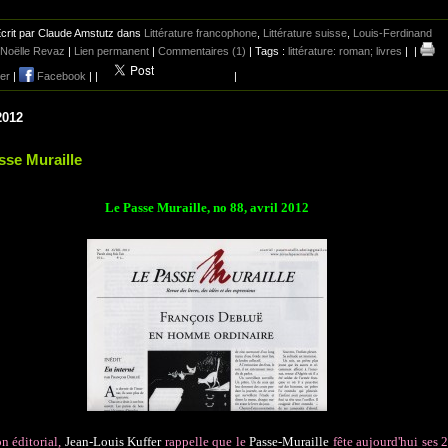
crit par Claude Amstutz dans
Littérature francophone
,
Littérature suisse
,
Louis-Ferdinand
Noëlle Revaz
|
Lien permanent
|
Commentaires (1)
| Tags :
littérature: roman; livres
|
|
er
|
Facebook
|
|
|
2012
sse Muraille
Le Passe Muraille, no 88, avril 2012
n éditorial,
Jean-Louis Kuffer
rappelle que le
Passe-Muraille
fête aujourd'hui ses 