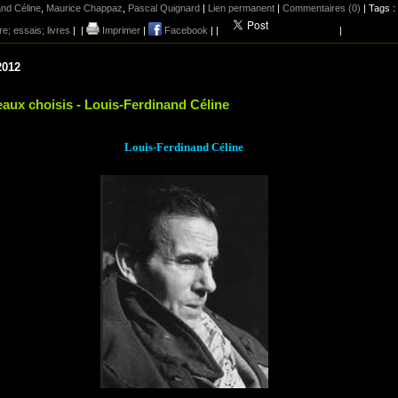
nd Céline
,
Maurice Chappaz
,
Pascal Quignard
|
Lien permanent
|
Commentaires (0)
| Tags :
ure; essais; livres
|
|
Imprimer
|
Facebook
|
|
|
2012
aux choisis - Louis-Ferdinand Céline
Louis-Ferdinand Céline