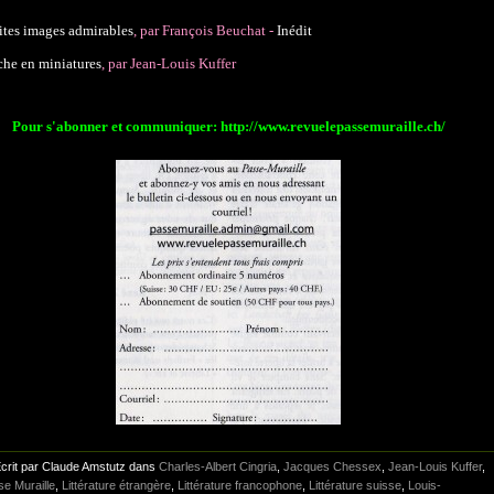
ites images admirables
, par François Beuchat -
Inédit
he en miniatures
, par Jean-Louis Kuffer
Pour s'abonner et communiquer: http://www.revuelepassemuraille.ch/
crit par Claude Amstutz dans
Charles-Albert Cingria
,
Jacques Chessex
,
Jean-Louis Kuffer
,
e Muraille
,
Littérature étrangère
,
Littérature francophone
,
Littérature suisse
,
Louis-