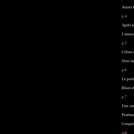
Autres 
p.4
Après l
L'amour
p.5
Céline 
Ovni l
p.6
Le poèt
Blues d
p.7
Une can
Posthum
Croquis
p.8