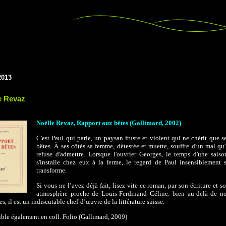
2013
e Revaz
Noëlle Revaz, Rapport aux bêtes (Gallimard, 2002)
C'est Paul qui parle, un paysan fruste et violent qui ne chérit que s
bêtes. À ses côtés sa femme, détestée et muette, souffre d'un mal qu'
refuse d'admettre. Lorsque l'ouvrier Georges, le temps d'une saiso
s'installe chez eux à la ferme, le regard de Paul insensiblement 
transforme.
Si vous ne l’avez déjà fait, lisez vite ce roman, par son écriture et s
atmosphère proche de Louis-Ferdinand Céline: bien au-delà de n
es, il est un indiscutable chef-d’œuvre de la littérature suisse.
ble également en coll. Folio (Gallimard, 2009)