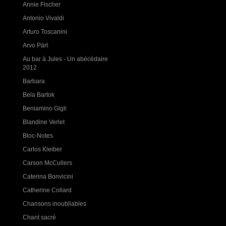
Annie Fischer
Antonio Vivaldi
Arturo Toscanini
Arvo Pärt
Au bar à Jules - Un abécédaire
2012
Barbara
Bela Bartok
Beniamino Gigli
Blandine Verlet
Bloc-Notes
Carlos Kleiber
Carson McCullers
Caterina Bonvicini
Catherine Collard
Chansons inoubliables
Chant sacré