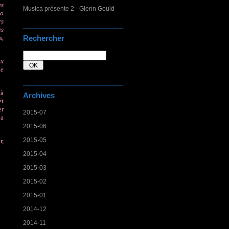
us
Musica présente 2 - Glenn Gould
bo
rs
as
Rechercher
s,
ux
le
là
Archives
et
er
2015-07
 a
2015-06
2015-05
r,
2015-04
2015-03
2015-02
2015-01
2014-12
2014-11