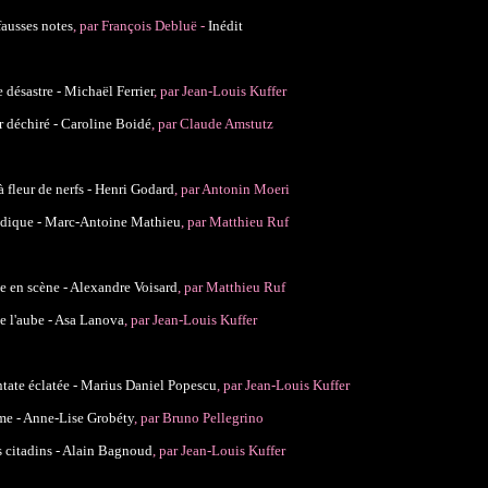
fausses notes
, par François Debluë -
Inédit
e désastre - Michaël Ferrier
, par Jean-Louis Kuffer
 déchiré - Caroline Boidé
, par Claude Amstutz
à fleur de nerfs - Henri Godard
, par Antonin Moeri
udique - Marc-Antoine Mathieu
, par Matthieu Ruf
e en scène - Alexandre Voisard
, par Matthieu Ruf
e l'aube - Asa Lanova
, par Jean-Louis Kuffer
tate éclatée - Marius Daniel Popescu
, par Jean-Louis Kuffer
e - Anne-Lise Grobéty
, par Bruno Pellegrino
 citadins - Alain Bagnoud
, par Jean-Louis Kuffer