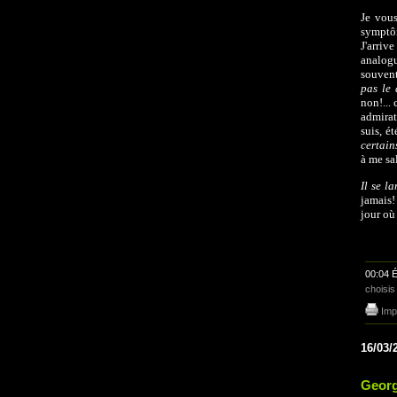
Je vous
symptôm
J'arrive
analogu
souvent
pas le 
non!... 
admirat
suis, é
certain
à me sa
Il se l
jamais!
jour où
00:04 É
choisis
Imp
16/03/
Georg