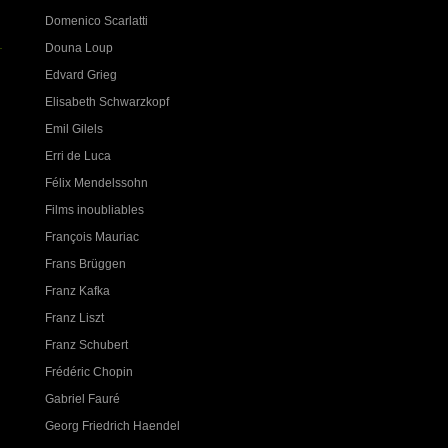
Domenico Scarlatti
Douna Loup
Edvard Grieg
Elisabeth Schwarzkopf
Emil Gilels
Erri de Luca
Félix Mendelssohn
Films inoubliables
François Mauriac
Frans Brüggen
Franz Kafka
Franz Liszt
Franz Schubert
Frédéric Chopin
Gabriel Fauré
Georg Friedrich Haendel