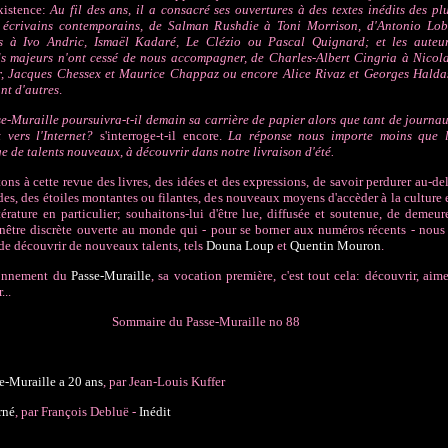
xistence:
Au fil des ans, il a consacré ses ouvertures à des textes inédits des pl
 écrivains contemporains, de Salman Rushdie à Toni Morrison, d'Antonio Lo
s à Ivo Andric, Ismaël Kadaré, Le Clézio ou Pascal Quignard; et les auteu
s majeurs n'ont cessé de nous accompagner, de Charles-Albert Cingria à Nicol
r, Jacques Chessex et Maurice Chappaz ou encore Alice Rivaz et Georges Halda
ant d'autres
.
e-Muraille poursuivra-t-il demain sa carrière de papier alors que tant de journa
t vers l'Internet?
s'interroge-t-il encore.
La réponse nous importe moins que 
e de talents nouveaux, à découvrir dans notre livraison d'été.
ons à cette revue des livres, des idées et des expressions, de savoir perdurer au-de
es, des étoiles montantes ou filantes, des nouveaux moyens d'accèder à la culture 
ttérature en particulier; souhaitons-lui d'être lue, diffusée et soutenue, de demeur
enêtre discrète ouverte au monde qui - pour se borner aux numéros récents - nous
de découvrir de nouveaux talents, tels
Douna Loup
et
Quentin Mouron
.
onnement du
Passe-Muraille
, sa vocation première, c'est tout cela: découvrir, aime
...
Sommaire du Passe-Muraille no 88
e-Muraille a 20 ans
, par Jean-Louis Kuffer
rné
, par François Debluë -
Inédit