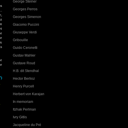
George Steiner
os
Georges Perros
..
e,
Georges Simenon
ez
on
Giacomo Puccini
et
Giuseppe Verdi
le
te
Gribouille
ux
is
Guido Ceronetti
Gustav Mahler
ue
Gustave Roud
le
H.B. dit Stendhal
7)
Hector Berlioz
Henry Purcell
Herbert von Karajan
In memoriam
Itzhak Perlman
Ivry Gitlis
Jacqueline du Pré