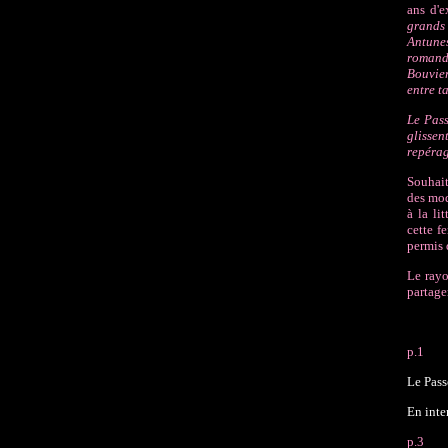
ans d'e
grands
Antune
romand
Bouvie
entre t
Le Pass
glissen
repérag
Souhait
des mod
à la li
cette f
permis 
Le ray
partager
p.1
Le Pass
En inte
p.3