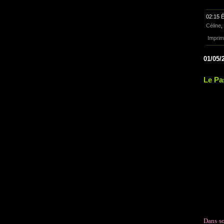
02:15 É
Céline
,
Imprim
01/05/
Le Pa
Dans so