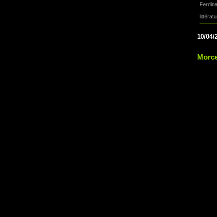
Ferdina
littérat
10/04/
Morce