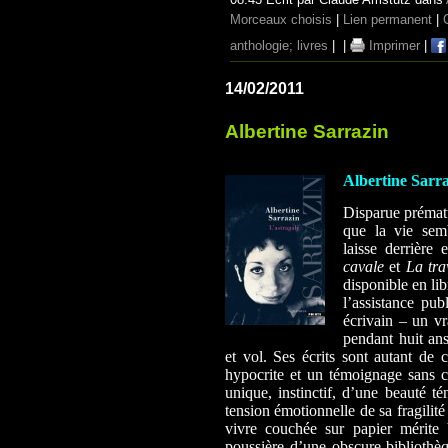
Morceaux choisis
|
Lien permanent
|
anthologie; livres
|
|
Imprimer
|
14/02/2011
Albertine Sarrazin
Albertine Sarraz
Disparue prématu
que la vie semb
laisse derrière e
cavale
et
La tra
disponible en lib
l’assistance pu
écrivain – un vr
pendant huit an
et vol. Ses écrits sont autant de 
hypocrite et un témoignage sans co
unique, instinctif, d’une beauté té
tension émotionnelle de sa fragilité
vivre couchée sur papier mérite 
poussière d’une obscure biblioth