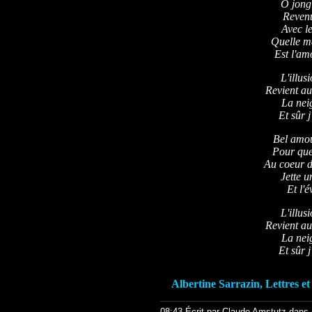
O jong
Revenu
Avec le
Quelle ma
Est l'am
L'illus
Revient au
La neig
Et sûr j
Bel amou
Pour que 
Au coeur 
Jette u
Et l'é
L'illus
Revient au
La neig
Et sûr j
Albertine Sarrazin, Lettres e
08:43 Écrit par Claude Amstutz dans