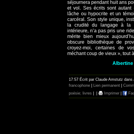
séjournera pendant huit ans po
et vol. Ses écrits sont autant
lâche ou hypocrite et un témo
carcéral. Son style unique, inst
la crudité du langage à la t
intérieure, n’a pas pris une ri
mérite bien mieux aujourd’hu
obscure bibliothèque de pro
croyez-moi, certaines de vo
méchant coup de vieux », tout
Albertine
17:57 Écrit par Claude Amstutz dans
francophone
|
Lien permanent
|
Comme
poésie; livres
|
|
Imprimer
|
Fac