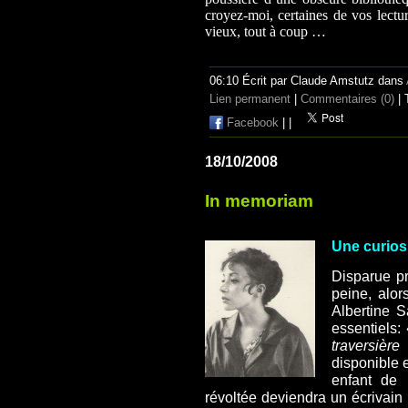
croyez-moi, certaines de vos lect
vieux, tout à coup …
06:10 Écrit par Claude Amstutz dans
Lien permanent
|
Commentaires (0)
| 
Facebook
|
|
18/10/2008
In memoriam
Une curiosi
Disparue p
peine, alor
Albertine Sa
essentiels: 
traversière
disponible e
enfant de 
révoltée deviendra un écrivain 