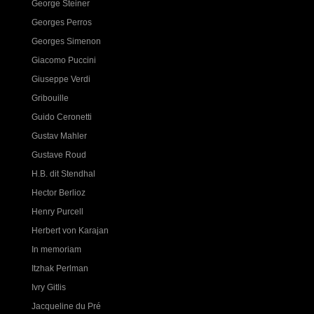
George Steiner
Georges Perros
Georges Simenon
Giacomo Puccini
Giuseppe Verdi
Gribouille
Guido Ceronetti
Gustav Mahler
Gustave Roud
H.B. dit Stendhal
Hector Berlioz
Henry Purcell
Herbert von Karajan
In memoriam
Itzhak Perlman
Ivry Gitlis
Jacqueline du Pré