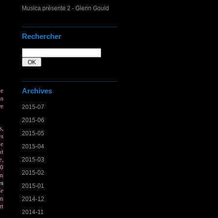
Musica présente 2 - Glenn Gould
Rechercher
Archives
le
ns
re
2015-07
2015-06
s,
2015-05
es
ne
2015-04
nt
e,
2015-03
00
2015-02
en
es
2015-01
de
on
2014-12
rt
2014-11