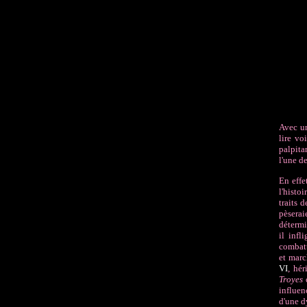
Avec un
lire v
palpita
l'une de
En effe
l'histo
traits d
pèserai
détermi
il infl
combatt
et marc
VI
, hé
Troyes
c
influen
d'une d