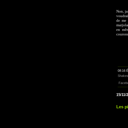
Non, ja
voudrai
de me f
marjola
en mêm
couronn
08:16 É
Shakes
Faceb
15/11/
Les p