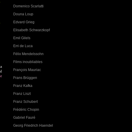
Domenico Scarlatti
Douna Loup
Edvard Grieg
Elisabeth Schwarzkopf
Emil Gilels
Erri de Luca
Félix Mendelssohn
Films inoubliables
a
François Mauriac
al
te
Frans Brüggen
Franz Kafka
Franz Liszt
Franz Schubert
Frédéric Chopin
Gabriel Fauré
Georg Friedrich Haendel