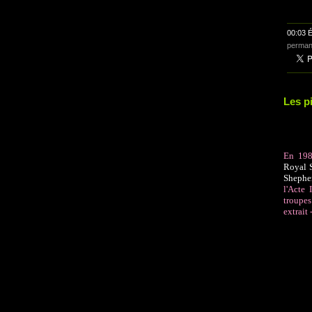
00:03 É
perman
Les p
En 19
Royal 
Sheph
l'Acte 
troupes
extrait 