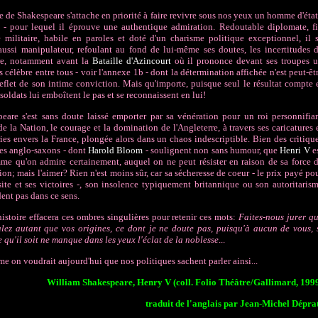
e de Shakespeare s'attache en priorité à faire revivre sous nos yeux un homme d'état
 - pour lequel il éprouve une authentique admiration. Redoutable diplomate, f
e militaire, habile en paroles et doté d'un charisme politique exceptionnel, il 
aussi manipulateur, refoulant au fond de lui-même ses doutes, les incertitudes 
ire, notamment avant la
Bataille d'Azincourt
où il prononce devant ses troupes 
s célèbre entre tous - voir l'annexe 1b - dont la détermination affichée n'est peut-êt
reflet de son intime conviction. Mais qu'importe, puisque seul le résultat compte 
 soldats lui emboîtent le pas et se reconnaissent en lui!
eare s'est sans doute laissé emporter par sa vénération pour un roi personnifia
 de la Nation, le courage et la domination de l'Angleterre, à travers ses caricatures 
es envers la France, plongée alors dans un chaos indescriptible. Bien des critiqu
ires anglo-saxons - dont
Harold Bloom
- soulignent non sans humour, que
Henri V
e
e qu'on admire certainement, auquel on ne peut résister en raison de sa force 
ion; mais l'aimer? Rien n'est moins sûr, car sa sécheresse de coeur - le prix payé po
site et ses victoires -, son insolence typiquement britannique ou son autoritaris
ent pas dans ce sens.
histoire effacera ces ombres singulières pour retenir ces mots:
Faites-nous jurer q
lez autant que vos origines, ce dont je ne doute pas, puisqu'à aucun de vous, 
 qu'il soit ne manque dans les yeux l'éclat de la noblesse
...
e on voudrait aujourd'hui que nos politiques sachent parler ainsi...
William Shakespeare, Henry V (coll. Folio Théâtre/Gallimard, 199
traduit de l'anglais par Jean-Michel Dépra