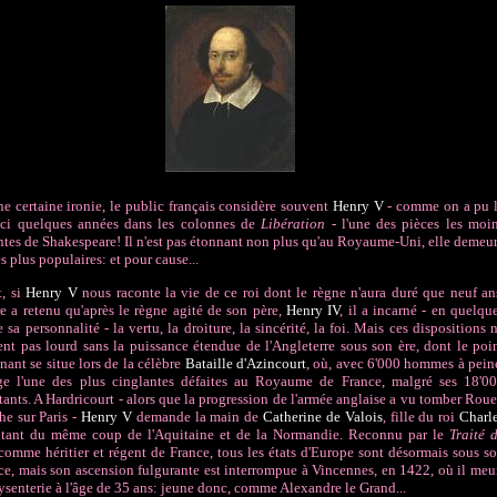
e certaine ironie, le public français considère souvent
Henry V
- comme on a pu 
oici quelques années dans les colonnes de
Libération
- l'une des pièces les moi
ntes de Shakespeare! Il n'est pas étonnant non plus qu'au Royaume-Uni, elle demeu
s plus populaires: et pour cause...
t, si
Henry V
nous raconte la vie de ce roi dont le règne n'aura duré que neuf an
ire a retenu qu'après le règne agité de son père,
Henry IV
, il a incarné - en quelqu
e sa personnalité - la vertu, la droiture, la sincérité, la foi. Mais ces dispositions 
ent pas lourd sans la puissance étendue de l'Angleterre sous son ère, dont le poi
nant se situe lors de la célèbre
Bataille d'Azincourt
, où, avec 6'000 hommes à pein
ige l'une des plus cinglantes défaites au Royaume de France, malgré ses 18'0
ants. A Hardricourt - alors que la progression de l'armée anglaise a vu tomber Rou
he sur Paris -
Henry V
demande la main de
Catherine de Valois
, fille du roi
Charl
ritant du même coup de l'Aquitaine et de la Normandie. Reconnu par le
Traité 
omme héritier et régent de France, tous les états d'Europe sont désormais sous s
ce, mais son ascension fulgurante est interrompue à Vincennes, en 1422, où il meu
ysenterie à l'âge de 35 ans: jeune donc, comme Alexandre le Grand...