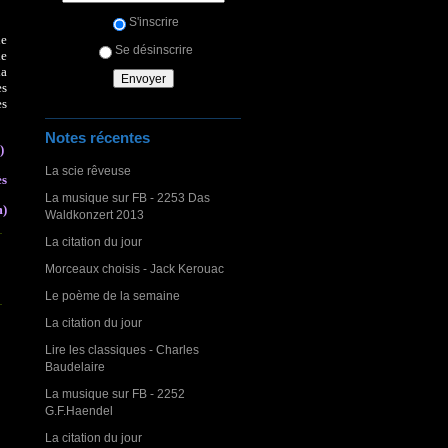
S'inscrire
ne
Se désinscrire
ie
la
es
es
Notes récentes
)
La scie rêveuse
ès
La musique sur FB - 2253 Das
m)
Waldkonzert 2013
La citation du jour
Morceaux choisis - Jack Kerouac
Le poème de la semaine
La citation du jour
Lire les classiques - Charles
Baudelaire
La musique sur FB - 2252
G.F.Haendel
La citation du jour