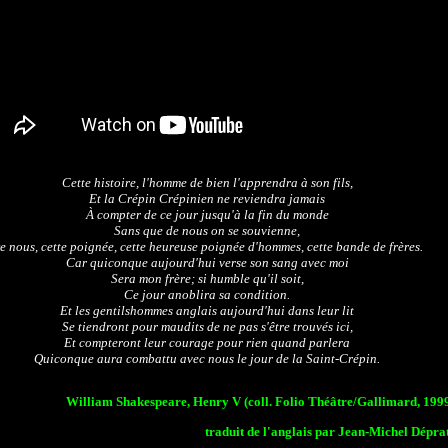
Cette histoire, l'homme de bien l'apprendra à son fils,
Et la Crépin Crépinien ne reviendra jamais
À compter de ce jour jusqu'à la fin du monde
Sans que de nous on se souvienne,
e nous, cette poignée, cette heureuse poignée d'hommes, cette bande de frères.
Car quiconque aujourd'hui verse son sang avec moi
Sera mon frère; si humble qu'il soit,
Ce jour anoblira sa condition.
Et les gentilshommes anglais aujourd'hui dans leur lit
Se tiendront pour maudits de ne pas s'être trouvés ici,
Et compteront leur courage pour rien quand parlera
Quiconque aura combattu avec nous le jour de la Saint-Crépin.
William Shakespeare, Henry V (coll. Folio Théâtre/Gallimard, 199
traduit de l'anglais par
Jean-Michel Dépra