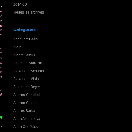
2014-10
 -
in
Toutes les archives
se
de
un
Catégories
re
et
Abdellatif Laâbi
Alain
nt
et
Albert Camus
es
st
Albertine Sarrazin
de
Alexander Scriabin
ur
me
Alexandre Vialatte
Amandine Beyer
ue
si
Andrea Camilleri
Andrée Chedid
Andrés Barba
9)
Anna Akhmatova
ts
Anne Queffélec