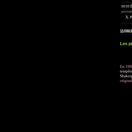
00:03 É
perman
11/08/
Les p
En 1980
tempêt
Shakes
origina