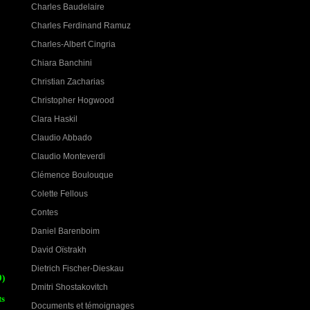
Charles Baudelaire
Charles Ferdinand Ramuz
Charles-Albert Cingria
Chiara Banchini
Christian Zacharias
Christopher Hogwood
Clara Haskil
Claudio Abbado
Claudio Monteverdi
Clémence Boulouque
Colette Fellous
Contes
Daniel Barenboim
David Oïstrakh
Dietrich Fischer-Dieskau
9)
Dmitri Shostakovitch
ts
Documents et témoignages