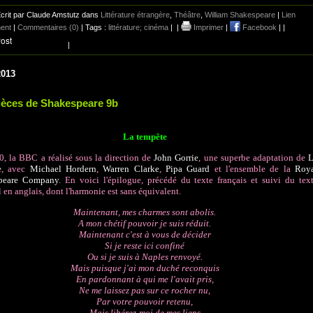
crit par Claude Amstutz dans
Littérature étrangère
,
Théâtre
,
William Shakespeare
|
Lien
ent
|
Commentaires (0)
| Tags :
littérature; cinéma
|
|
Imprimer
|
Facebook
|
|
|
2013
ièces de Shakespeare 9b
La tempête
, la BBC a réalisé sous la direction de
John Gorrie
, une superbe adaptation de
L
e
, avec
Michael Hordern
,
Warren Clarke
,
Pipa Guard
et l'ensemble de la
Roy
peare Company
. En voici l'épilogue, précédé du texte français et suivi du tex
l en anglais, dont l'harmonie est sans équivalent.
Maintenant, mes charmes sont abolis.
A mon chétif pouvoir je suis réduit.
Maintenant c'est à vous de décider
Si je reste ici confiné
Ou si je suis à Naples renvoyé.
Mais puisque j'ai mon duché reconquis
En pardonnant à qui me l'avait pris,
Ne me laissez pas sur ce rocher nu,
Par votre pouvoir retenu,
Mais libérez-moi de mes liens