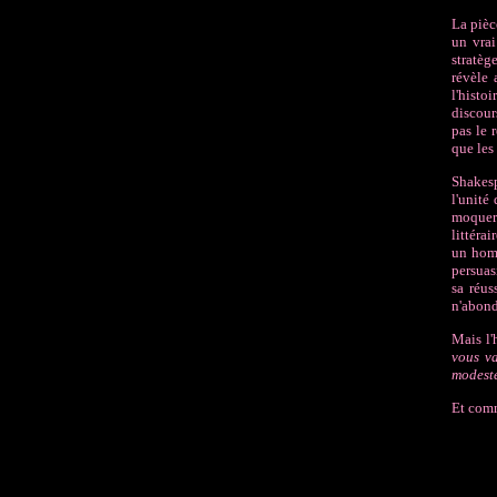
La pièc
un vrai
stratèg
révèle 
l'histo
discour
pas le 
que les
Shakesp
l'unité
moqueri
littéra
un homm
persuas
sa réus
n'abond
Mais l'
vous va
modeste
Et comm