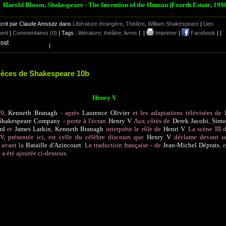
Harold Bloom, Shakespeare - The Invention of the Human (Fourth Estate, 199
crit par Claude Amstutz dans
Littérature étrangère
,
Théâtre
,
William Shakespeare
|
Lien
ent
|
Commentaires (0)
| Tags :
littérature; théâtre; livres
|
|
Imprimer
|
Facebook
|
|
|
ièces de Shakespeare 10b
Henry V
89,
Kenneth Branagh
- après
Laurence Olivier
et les adaptations télévisées de 
Shakespeare Company
- porte à l'écran
Henry V
. Aux côtés de
Derek Jacobi
,
Sim
erd
et
James Larkin
,
Kenneth Branagh
interprète le rôle de
Henri V
. La scène III 
IV, présentée ici, est celle du célèbre discours que
Henry V
déclame devant s
 avant la
Bataille d'Azincourt
. La traduction française - de
Jean-Michel Déprats
,
- a été ajoutée ci-dessous.