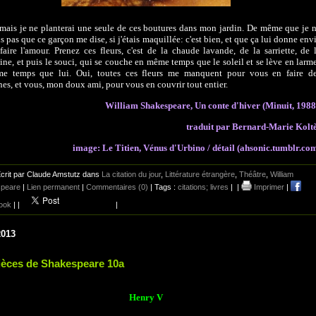
mais je ne planterai une seule de ces boutures dans mon jardin. De même que je 
s pas que ce garçon me dise, si j'étais maquillée: c'est bien, et que ça lui donne env
aire l'amour. Prenez ces fleurs, c'est de la chaude lavande, de la sarriette, de 
ine, et puis le souci, qui se couche en même temps que le soleil et se lève en larm
e temps que lui. Oui, toutes ces fleurs me manquent pour vous en faire d
es, et vous, mon doux ami, pour vous en couvrir tout entier.
William Shakespeare, Un conte d'hiver (Minuit, 1988
traduit par Bernard-Marie Kolt
image: Le Titien, Vénus d'Urbino / détail (
ahsonic.tumblr.co
crit par Claude Amstutz dans
La citation du jour
,
Littérature étrangère
,
Théâtre
,
William
peare
|
Lien permanent
|
Commentaires (0)
| Tags :
citations; livres
|
|
Imprimer
|
ook
|
|
|
2013
ièces de Shakespeare 10a
Henry V