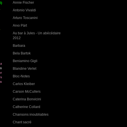
Annie Fischer
8)
Antonio Vivaldi
Arturo Toscanini
Arvo Pärt
Au bar à Jules - Un abécédaire
2012
Barbara
Bela Bartok
Beniamino Gigli
la
on
Blandine Verlet
de
Bloc-Notes
es
en
Carlos Kleiber
Carson McCullers
Caterina Bonvicini
Catherine Collard
Chansons inoubliables
Chant sacré