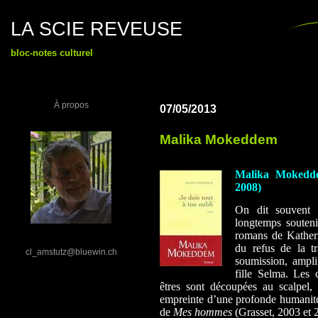
LA SCIE REVEUSE
bloc-notes culturel
À propos
07/05/2013
Malika Mokeddem
Malika Mokeddem
2008)
On dit souvent 
longtemps souteni
romans de Katheri
du refus de la tr
cl_amstutz@bluewin.ch
soumission, ampli
fille Selma. Les 
êtres sont découpées au scalpel,
empreinte d’une profonde humanité
de
Mes hommes
(Grasset, 2003 et 