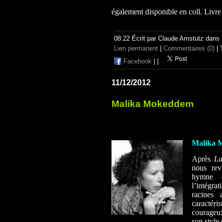
également disponible en coll. Livr
08:22 Écrit par Claude Amstutz dans
Lien permanent
|
Commentaires (0)
| 
Facebook
|
|
11/12/2012
Malika Mokeddem
Malika 
Après
La
nous rev
hymne c
l’intégra
racines 
caractéri
courageux
son style