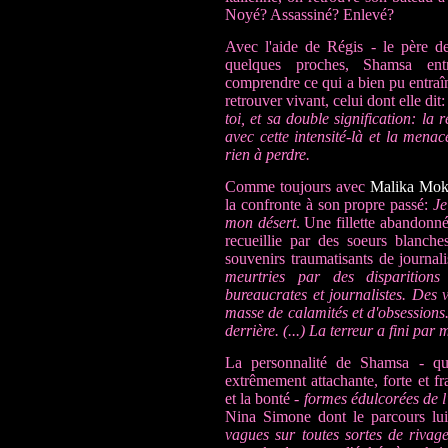
Noyé? Assassiné? Enlevé?
Avec l'aide de Régis - le père d
quelques proches, Shamsa ent
comprendre ce qui a bien pu entraîn
retrouver vivant, celui dont elle dit
toi, et sa double signification: la 
avec cette intensité-là et la menac
rien à perdre.
Comme toujours avec
Malika Mo
la confronte à son propre passé:
Je
mon désert
. Une fillette abandonn
recueillie par des soeurs blanche
souvenirs traumatisants de journali
meurtries par des disparitio
bureaucrates et journalistes. Des
masse de calamités et d'obsessions.
derrière. (...) La terreur a fini par
La personnalité de Shamsa - q
extrêmement attachante, forte et fr
et la bonté -
formes édulcorées de 
Nina Simone dont le parcours lu
vagues sur toutes sortes de rivag