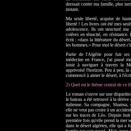
dressait contre ma famille, plus ta
instant.
Ma seule liberté, acquise de hautes
liberté ! Les livres ont été mes se
adolescence. Ils ont structuré m
colères en ténacité, en résistance
écrit : «dans la littérature du désert,
les hommes.» Pour moi le désert c'é
Partie de l'Algérie pour fuir se
médecine en France, j'ai passé m
loisir à naviguer à travers la M
apprivoisé l'horizon. Peu à peu, la
commencé à aimer le désert, à l'écri
2) Quel est le thème central de ce li
Le roman s'ouvre sur une disparitio
le bateau a été retrouvé à la dérive
italienne. Sa compagne, Shamsa, s'
elle ne veut pas croire à un acciden
sur les traces de Léo. Depuis huit 
première fois qu'elle prend la mer 
dans le désert algérien, elle qui a 
hantée par son passé. Mais pour a