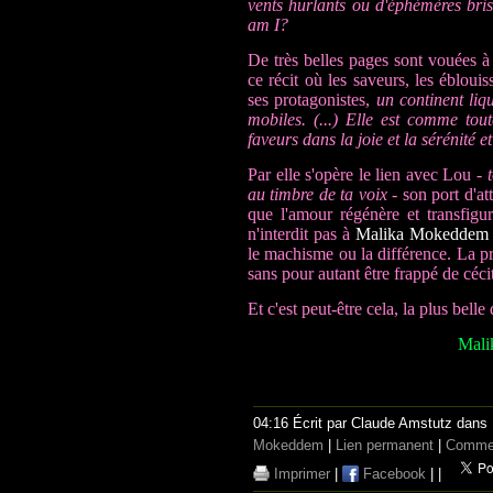
vents hurlants ou d'éphémères br
am I?
De très belles pages sont vouées à
ce récit où les saveurs, les ébloui
ses protagonistes,
un continent liqu
mobiles. (...) Elle est comme tou
faveurs dans la joie et la sérénité e
Par elle s'opère le lien avec Lou -
au timbre de ta voix
- son port d'at
que l'amour régénère et transfi
n'interdit pas à
Malika Mokeddem
le machisme ou la différence. La pr
sans pour autant être frappé de céci
Et c'est peut-être cela, la plus belle 
Mali
04:16 Écrit par Claude Amstutz dans
Mokeddem
|
Lien permanent
|
Commen
Imprimer
|
Facebook
|
|