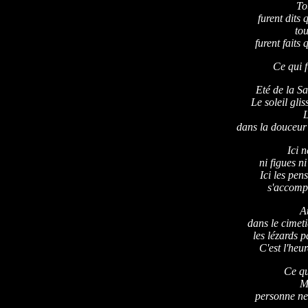
To
furent dits 
tou
furent faits 
Ce qui f
Eté de la Sa
Le soleil gli
L
dans la douceur 
Ici n
ni figues n
Ici les pen
s'accomp
A
dans le cimeti
les lézards 
C'est l'heu
Ce qu
M
personne ne 