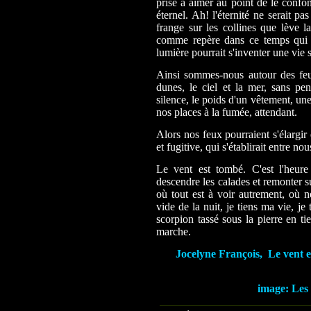
prise à aimer au point de le confo
éternel. Ah! l'éternité ne serait p
frange sur les collines que lève l
comme repère dans ce temps qui e
lumière pourrait s'inventer une vie 
Ainsi sommes-nous autour des feux
dunes, le ciel et la mer, sans pe
silence, le poids d'un vêtement, une
nos places à la fumée, attendant.
Alors nos feux pourraient s'élargir 
et fugitive, qui s'établirait entre nou
Le vent est tombé. C'est l'heure o
descendre les calades et remonter su
où tout est à voir autrement, où
vide de la nuit, je tiens ma vie, j
scorpion tassé sous la pierre en ti
marche.
Jocelyne François, Le vent e
image: Les