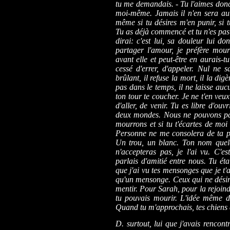
tu me demandais.
-
Tu l'aimes don
moi-même. Jamais il n'en sera aut
même si tu désires m'en punir, si 
Tu as déjà commencé et tu n'es pas p
dirai: c'est lui, sa douleur lui d
partager l'amour, je préfère mouri
avant elle et peut-être en aurais-t
cessé d'errer, d'appeler. Nul ne s
brûlant, il refuse la mort, il la digè
pas dans le temps, il ne laisse au
ton tour te coucher. Je ne t'en veu
d'aller, de venir. Tu es libre d'ou
deux mondes. Nous ne pouvons pas
mourrons et si tu t'écartes de moi
Personne ne me consolera de ta p
Un trou, un blanc. Ton nom quel
n'accepteras pas, je l'ai vu. C'es
parlais d'amitié entre nous. Tu ét
que j'ai vu tes mensonges que je t'
qu'un mensonge. Ceux qui ne désiren
mentir. Pour Sarah, pour la rejoindr
tu pouvais mourir. L'idée même de
Quand tu m'approchais, tes chiens 
D. surtout, lui que j'avais rencontr