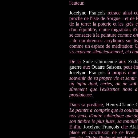
l'auteur.
Jocelyne François
retrace ainsi c
proche de l'Isle-de-Sorgue - et de 
de la terre: la poterie et les grès
d'un équilibre, d'une migration, d'
se consacre à la peinture
comme on 
- de nombreuses acryliques sur tiss
comme un espace de méditation:
U
s'y exprime silencieusement, et cha
De la
Suite saturnienne
aux
Zodi
guerre
aux
Quatre Saisons
, peut ê
Jocelyne François
à propos d'un 
souvenir de sa propre vie et sentir
un infini dont, certes, on ne sai
sûrement que l'existence nous a
prodigieuse.
Dans sa postface,
Henry-Claude 
Le peintre a compris que la couleur
nos yeux, d'autre subterfuge que 
son timbre le plus juste, sa tonalit
Enfin,
Jocelyne François
cite
Alai
place en conclusion de ce livre:
pensée. Claire Pichaud est de ceux-