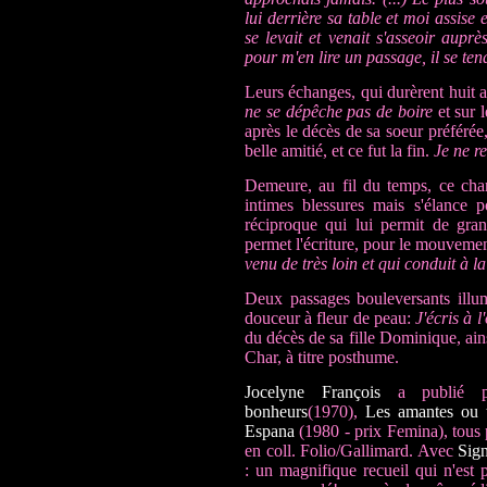
lui derrière sa table et moi assise
se levait et venait s'asseoir auprè
pour m'en lire un passage, il se ten
Leurs échanges, qui durèrent huit 
ne se dépêche pas de boire
et sur l
après le décès de sa soeur préférée
belle amitié, et ce fut la fin.
Je ne re
Demeure, au fil du temps, ce chan
intimes blessures mais s'élance p
réciproque qui lui permit de gran
permet l'écriture, pour le mouvemen
venu de très loin et qui conduit à la
Deux passages bouleversants illum
douceur à fleur de peau:
J'écris à l
du décès de sa fille Dominique, ai
Char, à titre posthume.
Jocelyne François
a publié pl
bonheurs
(1970),
Les amantes ou
Espana
(1980 -
prix Femina
), tous
en coll. Folio/Gallimard. Avec
Sign
: un magnifique recueil qui n'est 