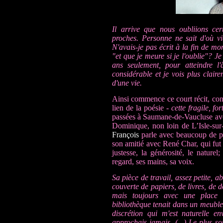
Il arrive que nous oubliions ce
proches. Personne ne sait d'où vi
N'avais-je pas écrit à la fin de
"et que je meure si je l'oublie"? Je
ans seulement, pour atteindre l
considérable et je vois plus claire
d'une vie.
Ainsi commence ce court récit, con
lien de la poésie -
cette fragile, fo
passées à Saumane-de-Vaucluse
av
Dominique,
non loin de L’Isle-sur
François
parle avec beaucoup de pu
son amitié avec René Char, qui fut i
justesse, la générosité, le nature
regard, ses mains, sa voix.
Sa pièce de travail, assez petite, 
couverte de papiers, de livres, de 
mais toujours avec une place 
bibliothèque tenait dans un meuble 
discrétion qui m'est naturelle en
approchais jamais. (...) Le plus so