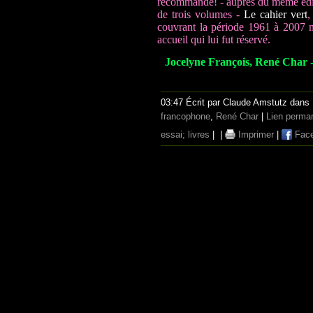
recommandé! - auprès du même édi
de trois volumes -
Le cahier vert
couvrant la période 1961 à 2007 m
accueil qui lui fut réservé.
Jocelyne François, René Char - 
03:47 Écrit par Claude Amstutz dans
francophone
,
René Char
|
Lien perma
essai; livres
|
|
Imprimer
|
Fac