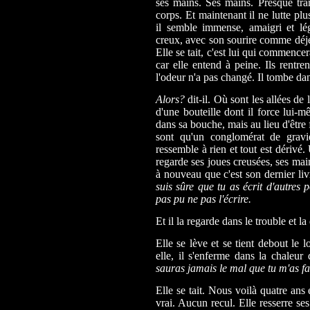
ses mains. Ses mains. Presque tran
corps. Et maintenant il ne lutte pl
il semble immense, amaigri et l
creux, avec son sourire comme déje
Elle se tait, c'est lui qui commence
car elle entend à peine. Ils rentren
l'odeur n'a pas changé. Il tombe dan
Alors?
dit-il. Où sont les allées de
d'une bouteille dont il force lui-
dans sa bouche, mais au lieu d'être 
sont qu'un conglomérat de gravi
ressemble à rien et tout est dérivé.
regarde ses joues creusées, ses mains
à nouveau que c'est son dernier livr
suis sûre que tu as écrit d'autres 
pas pu ne pas l'écrire.
Et il la regarde dans le trouble et l
Elle se lève et se tient debout le lo
elle, il s'enferme dans la chaleur
sauras jamais le mal que tu m'as fa
Elle se tait. Nous voilà quatre ans 
vrai. Aucun recul. Elle resserre ses