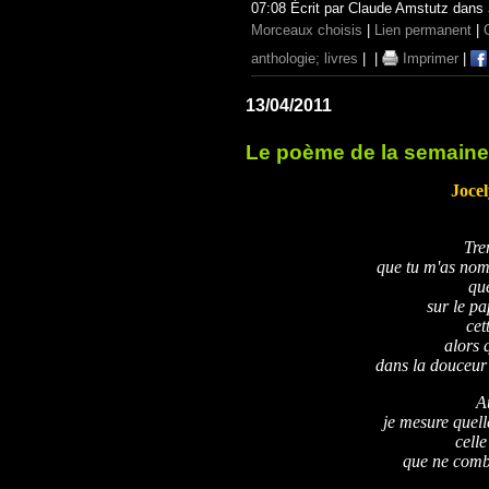
07:08 Écrit par Claude Amstutz dans
Morceaux choisis
|
Lien permanent
|
anthologie; livres
|
|
Imprimer
|
13/04/2011
Le poème de la semaine
Joce
Tre
que tu m'as no
que
sur le pa
cet
alors q
dans la douceur 
A
je mesure quell
celle
que ne comb