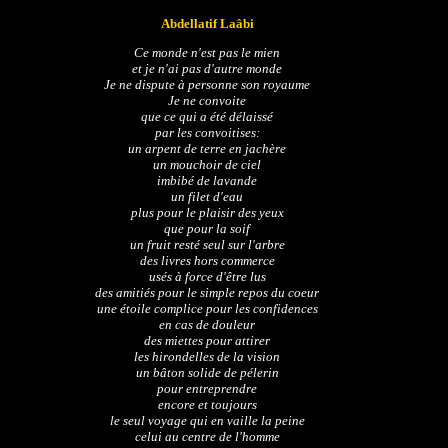
Abdellatif Laâbi
Ce monde n'est pas le mien
et je n'ai pas d'autre monde
Je ne dispute à personne son royaume
Je ne convoite
que ce qui a été délaissé
par les convoitises:
un arpent de terre en jachère
un mouchoir de ciel
imbibé de lavande
un filet d'eau
plus pour le plaisir des yeux
que pour la soif
un fruit resté seul sur l'arbre
des livres hors commerce
usés à force d'être lus
des amitiés pour le simple repos du coeur
une étoile complice pour les confidences
en cas de douleur
des miettes pour attirer
les hirondelles de la vision
un bâton solide de pélerin
pour entreprendre
encore et toujours
le seul voyage qui en vaille la peine
celui au centre de l'homme