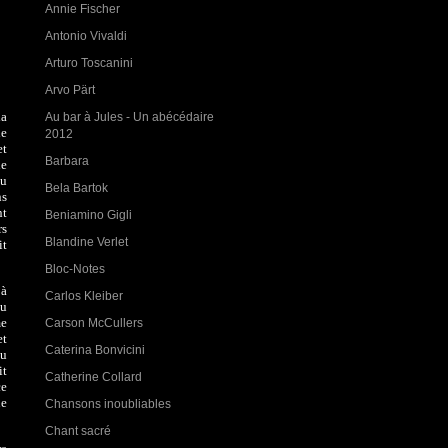
Annie Fischer
Antonio Vivaldi
Arturo Toscanini
Arvo Pärt
la
Au bar à Jules - Un abécédaire
le
2012
et
Barbara
le
au
Bela Bartok
ns
nt
Beniamino Gigli
rs
Blandine Verlet
it
Bloc-Notes
 à
Carlos Kleiber
ou
me
Carson McCullers
et
Caterina Bonvicini
au
it
Catherine Collard
ce
ue
Chansons inoubliables
Chant sacré