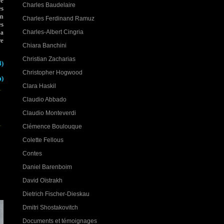
re
Charles Baudelaire
es
on
Charles Ferdinand Ramuz
es
Charles-Albert Cingria
la
re
Chiara Banchini
Christian Zacharias
4)
Christopher Hogwood
m)
Clara Haskil
Claudio Abbado
Claudio Monteverdi
Clémence Boulouque
Colette Fellous
Contes
Daniel Barenboim
David Oïstrakh
Dietrich Fischer-Dieskau
Dmitri Shostakovitch
Documents et témoignages