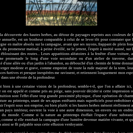
 la découverte des hautes herbes, au détour de paysages repeints aux couleurs de 
e annuelle, est un bonheur comparable à celui de se lever tôt pour constater que 
règne en maître absolu sur la campagne, avant que ses rayons, frappant de plein fou
x du promeneur matinal, à peine éveillé, ne le jettent, l'esprit à moitié sonné, sur 
 éblouissant des routes... Leurs apparitions aléatoires à la fenêtre d'une voiture, 
une promenade le long d'une voie secondaire ou d'un atelier de traverse, da
ité d'une allée ou d'un jardin à l'abandon, au débouché d'un chemin de ferme donna
verger modeste et grave, comme empreint de toute la rude majesté de la terre, leu
ces furtives et presque inespérées me ravissent, et retiennent longuement mon espr
 dans une rêverie de la profondeur.
st bien à une certaine vision de la profondeur, semble-t-il, que l'on a affaire ici,
e on est appelé et comme pris au piège, sans pouvoir décider si cette impression 
ntuition sont l'effet d'une trop grande proximité physique, d'une opération de char
ature au printemps, usant de ses appas entêtants mais superficiels pour embobiner 
ir l'esprit sous son emprise, ou bien plutôt si les hautes herbes mènent réellement 
'un pays intérieur, ouvrent la voie à une autre dimension, un envers ou un endro
é du monde. Comme si la nature au printemps étoffait l'espace d'une substan
, comme si elle enrobait la campagne d'une lumière devenue matière vivante, et q
s ainsi se fît palpable sous cette effusion verdoyante.