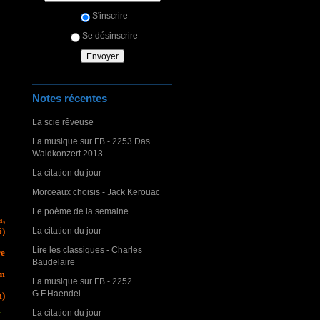
S'inscrire
Se désinscrire
Notes récentes
La scie rêveuse
La musique sur FB - 2253 Das
Waldkonzert 2013
La citation du jour
Morceaux choisis - Jack Kerouac
Le poème de la semaine
a,
La citation du jour
6)
Lire les classiques - Charles
re
Baudelaire
tm
La musique sur FB - 2252
G.F.Haendel
m)
La citation du jour