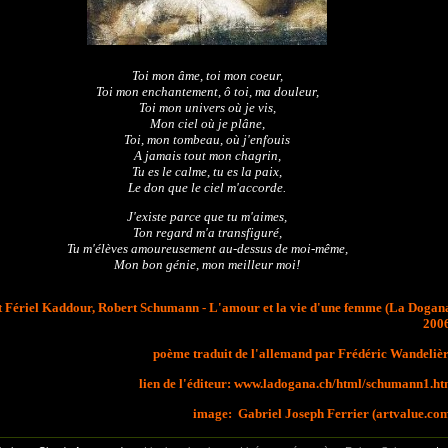
Toi mon âme, toi mon coeur,
Toi mon enchantement, ô toi, ma douleur,
Toi mon univers où je vis,
Mon ciel où je plâne,
Toi, mon tombeau, où j'enfouis
A jamais tout mon chagrin,
Tu es le calme, tu es la paix,
Le don que le ciel m'accorde.
J'existe parce que tu m'aimes,
Ton regard m'a transfiguré,
Tu m'élèves amoureusement au-dessus de moi-même,
Mon bon génie, mon meilleur moi!
t Fériel Kaddour, Robert Schumann - L'amour et la vie d'une femme (La Dogan
200
poème traduit de l'allemand par Frédéric Wandeliè
lien de l'éditeur: www.ladogana.ch/html/schumann1.h
image: Gabriel Joseph Ferrier (artvalue.co