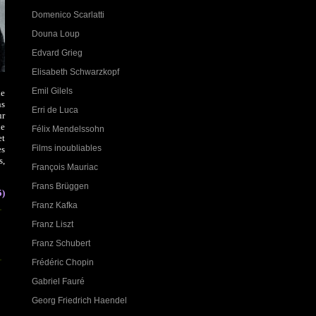
Domenico Scarlatti
Douna Loup
Edvard Grieg
Elisabeth Schwarzkopf
Emil Gilels
ie
ns
Erri de Luca
ur
ie
Félix Mendelssohn
et
Films inoubliables
es
s,
François Mauriac
Frans Brüggen
5)
Franz Kafka
Franz Liszt
Franz Schubert
Frédéric Chopin
Gabriel Fauré
Georg Friedrich Haendel