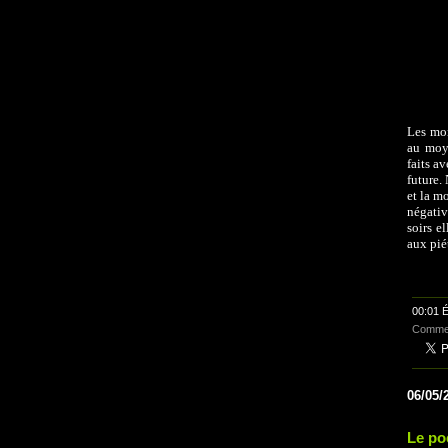
Les mom
au moye
faits a
future.
et la m
négativ
soirs e
aux pié
00:01 É
Commen
06/05/
Le po