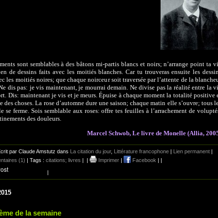
ents sont semblables à des bâtons mi-partis blancs et noirs; n’arrange point ta v
n de dessins faits avec les moitiés blanches. Car tu trouveras ensuite les dessi
vec les moitiés noires; que chaque noirceur soit traversée par l’attente de la blanche
 Ne dis pas: je vis maintenant, je mourrai demain. Ne divise pas la réalité entre la v
ort. Dis: maintenant je vis et je meurs. Épuise à chaque moment la totalité positive 
e des choses. La rose d’automne dure une saison; chaque matin elle s’ouvre; tous l
lle se ferme. Sois semblable aux roses: offre tes feuilles à l’arrachement de volupté
tinements des douleurs.
Marcel Schwob, Le livre de Monelle (Allia, 200
crit par Claude Amstutz dans
La citation du jour
,
Littérature francophone
|
Lien permanent
|
taires (1)
| Tags :
citations; livres
|
|
Imprimer
|
Facebook
|
|
|
2015
ème de la semaine