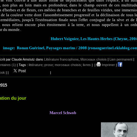
 se voit convié à une autre forme de déplacement que dans l'espace, à un aut
, non plus au loin mais en profondeur, dans le champ ouvert de ces multitud
s d'herbes et de fleurs, ces mêlées de branches et de feuilles virides, une immersi
 de la couleur verte dont l'assombrissement progressif et la déclinaison de tous l
termédiaires, jusqu'à l'exténuation finale sous l'effet conjugué de la sève et de 
, nous relient encore plus étroitement à la terre, et nous rappellent à un ord
ur du monde.
Hubert Voignier, Les Hautes Herbes (Cheyne, 200
image: Ronan Guérinel, Paysages marins / 2008 (ronanguerinel.eklablog.co
crit par Claude Amstutz dans
Littérature francophone
,
Morceaux choisis
|
Lien permanent
|
taires (1)
| Tags :
littérature; prose; morceaux choisis; livres
|
|
Imprimer
|
ook
|
|
|
2015
ation du jour
Marcel Schwob