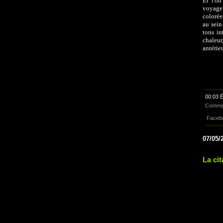
Et l'on
voyage
colorée
au sein
tons in
chaleur
antérie
00:03 É
Commen
Faceb
07/05/
La cit