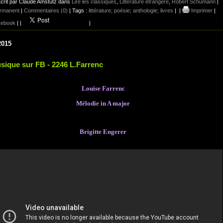
crit par Claude Amstutz dans
Lire les classiques
,
Littérature étrangère
,
Robert Schumann
|
ermanent
|
Commentaires (0)
| Tags :
littérature; poésie; anthologie; livres
|
|
Imprimer
|
ebook
|
|
|
2015
sique sur FB - 2246 L.Farrenc
Louise Farrenc
Mélodie in A major
Brigitte Engerer