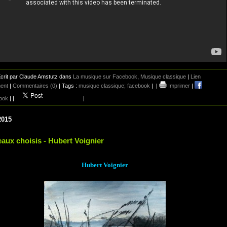
crit par Claude Amstutz dans
La musique sur Facebook
,
Musique classique
|
Lien
ent
|
Commentaires (0)
| Tags :
musique classique; facebook
|
|
Imprimer
|
ook
|
|
|
2015
aux choisis - Hubert Voignier
Hubert Voignier