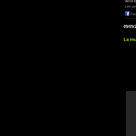
00:03 É
Lien p
Fac
09/05/
La mu