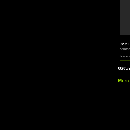
00:04 É
perman
Faceb
08/05/
Morce