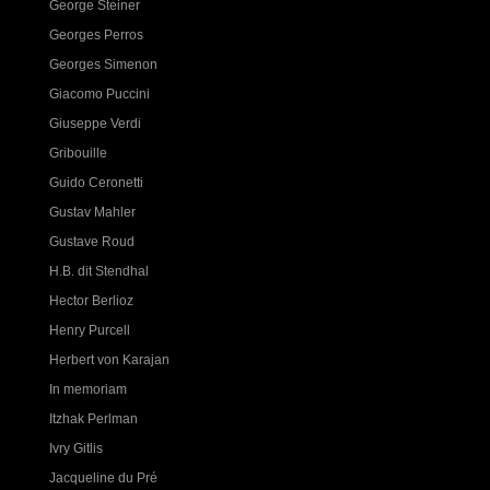
George Steiner
Georges Perros
Georges Simenon
Giacomo Puccini
Giuseppe Verdi
Gribouille
Guido Ceronetti
Gustav Mahler
Gustave Roud
H.B. dit Stendhal
Hector Berlioz
Henry Purcell
Herbert von Karajan
In memoriam
Itzhak Perlman
Ivry Gitlis
Jacqueline du Pré