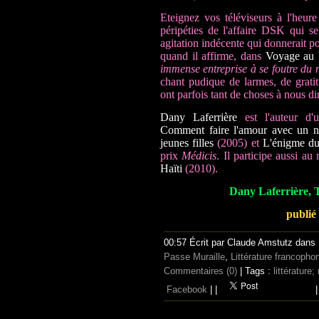
Eteignez vos téléviseurs à l'heure
péripéties de l'affaire DSK qui s
agitation indécente qui donnerait p
quand il affirme, dans
Voyage au b
immense entreprise à se foutre d
chant pudique de larmes, de grati
ont parfois tant de choses à nous dir
Dany Laferrière
est l'auteur d'u
Comment faire l'amour avec un nè
jeunes filles
(2005) et
L'énigme du
prix
Médicis
. Il participe aussi au
Haïti
(2010).
Dany Laferrière, T
publié
00:57 Écrit par Claude Amstutz dans
Passe Muraille
,
Littérature francopho
Commentaires (0)
| Tags :
littérature;
Facebook
|
|
|