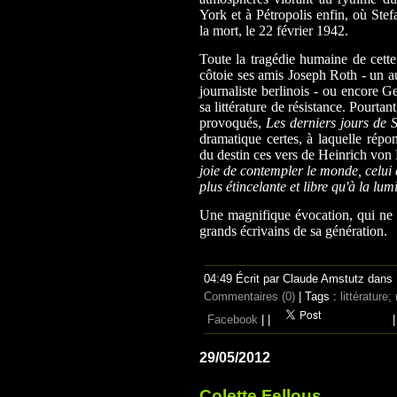
York et à Pétropolis enfin, où Ste
la mort, le 22 février 1942.
Toute la tragédie humaine de cett
côtoie ses amis Joseph Roth - un au
journaliste berlinois - ou encore 
sa littérature de résistance. Pourta
provoqués,
Les derniers jours de 
dramatique certes, à laquelle rép
du destin ces vers de Heinrich von K
joie de contempler le monde, celui q
plus étincelante et libre qu'à la lu
Une magnifique évocation, qui ne p
grands écrivains de sa génération.
04:49 Écrit par Claude Amstutz dans
Commentaires (0)
| Tags :
littérature;
Facebook
|
|
|
29/05/2012
Colette Fellous