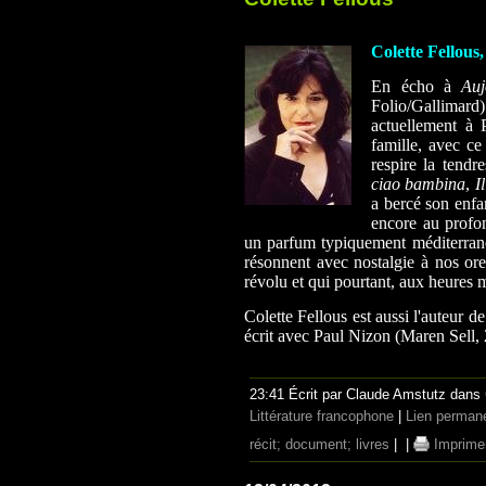
Colette Fellous
En écho à
Auj
Folio/Gallimard
actuellement à 
famille, avec ce
respire la tendre
ciao bambina
,
I
a bercé son enfa
encore au profo
un parfum typiquement méditerrané
résonnent avec nostalgie à nos or
révolu et qui pourtant, aux heures 
Colette Fellous est aussi l'auteur d
écrit avec Paul Nizon (Maren Sell,
23:41 Écrit par Claude Amstutz dans
Littérature francophone
|
Lien perman
récit; document; livres
|
|
Imprime