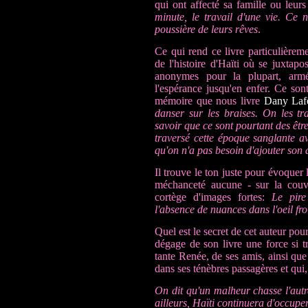
qui ont affecté sa famille ou leur
minute, le travail d'une vie. Ce n
poussière de leurs rêves
.
Ce qui rend ce livre particulièreme
de l'histoire d'Haïti où se juxtapo
anonymes pour la plupart, armé
l'espérance jusqu'en enfer. Ce son
mémoire que nous livre
Dany Lafe
danser sur les braises. On les tra
savoir que ce sont pourtant des être
traversé cette époque sanglante av
qu'on n'a pas besoin d'ajouter son
Il trouve le ton juste pour évoquer 
méchanceté aucune - sur la couv
cortège d'images fortes:
Le pire
l'absence de nuances dans l'oeil fr
Quel est le secret de cet auteur pour
dégage de son livre une force si t
tante Renée, de ses amis, ainsi qu
dans ses ténèbres passagères et qui
On dit qu'un malheur chasse l'autre
ailleurs, Haïti continuera d'occup