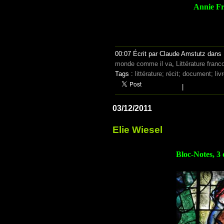
A
nnie F
00:07 Écrit par Claude Amstutz dans
monde comme il va
,
Littérature fran
Tags :
littérature; récit; document; liv
|
03/12/2011
Elie Wiesel
Bloc-Notes, 3