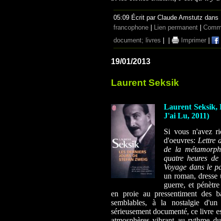
05:09 Écrit par Claude Amstutz dans
francophone
|
Lien permanent
|
Comme
document; livres
|
|
Imprimer
|
19/01/2013
Laurent Seksik
Laurent Seksik, 
J'ai Lu, 2011)
Si vous n'avez r
d'oeuvres:
Lettre 
de la métamorph
quatre heures de
Voyage dans le p
un roman, dresse u
guerre, et pénètr
en proie au pressentiment des ba
semblables, à la nostalgie d'un
sérieusement documenté, ce livre est
atmosphères vibrant au rythme du