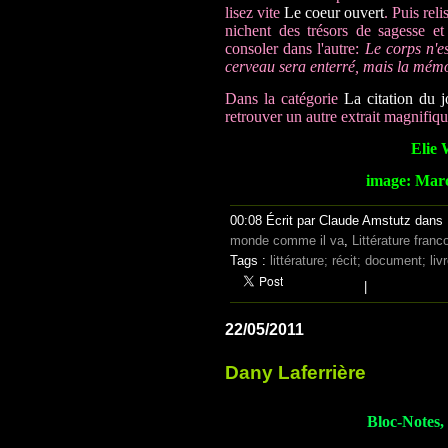
lisez vite
Le coeur ouvert
. Puis reli
nichent des trésors de sagesse et 
consoler dans l'autre:
Le corps n'es
cerveau sera enterré, mais la mémo
Dans la catégorie
La citation du j
retrouver un autre extrait magnifiqu
Elie 
image: Marc
00:08 Écrit par Claude Amstutz dans
monde comme il va
,
Littérature fran
Tags :
littérature; récit; document; liv
|
22/05/2011
Dany Laferrière
Bloc-Notes, 