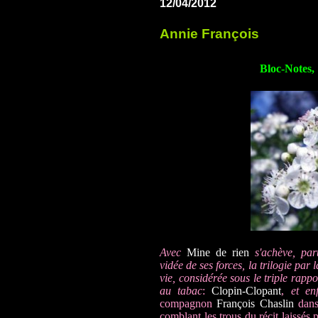
12/04/2012
Annie François
Bloc-Notes, 
Avec
Mine de rien
s'achève, par
vidée de ses forces, la trilogie par
vie, considérée sous le triple rappo
au tabac
:
Clopin-Clopant
,
et en
compagnon
François Chaslin
dans
comblant les trous du récit laissés 