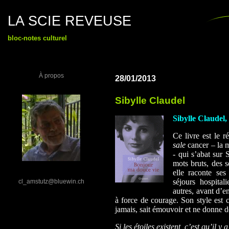
LA SCIE REVEUSE
bloc-notes culturel
À propos
28/01/2013
Sibylle Claudel
Sibylle Claudel
Ce livre est le 
sale
cancer – la 
- qui s’abat sur
mots bruts, des s
elle raconte se
séjours hospital
cl_amstutz@bluewin.ch
autres, a
va
nt d’en
à force de courage. Son style est c
jamais, sait émouvoir et ne donne d
Si les étoiles existent, c’est qu’il y