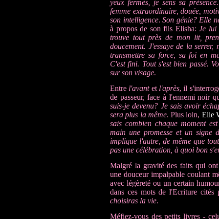
yeux fermés, je sens sa présence.
femme extraordinaire, douée, motivé
son intelligence
.
Son génie? Elle n
à propos de son fils Elisha:
Je lui
trouve tout près de mon lit, pr
doucement. J'essaye de la serrer, m
transmettre sa force, sa foi en m
C'est fini. Tout s'est bien passé. V
sur son visage
.
Entre
l'avant
et
l'après
, il s'interr
de passeur, face à l'ennemi noir q
suis-je devenu? Je sais avoir écha
sera plus la même
. Plus loin,
Elie 
sais combien chaque moment est
main une promesse et un signe de
implique l'autre, de même que toute
pas une célébration, à quoi bon s'
Malgré la gravité des faits qui ont
une douceur impalpable coulant mêm
avec légèreté ou un certain humour
dans ces mots de l'Ecriture cités
choisiras la vie
.
Méfiez-vous des petits livres - ce