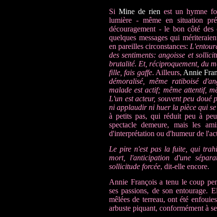
Si
Mine de rien
est un hymne form
lumière - même en situation pré
découragement - le bon côté des 
quelques messages qui mériteraien
en pareilles circonstances:
L'entour
des sentiments: angoisse et sollici
brutalité. Et, réciproquement, du 
fille, fais gaffe
. Ailleurs,
Annie Fran
démoralisé, même ratiboisé d'an
malade est actif; même attentif, mê
L'un est acteur, souvent peu doué p
ni applaudir ni huer la pièce qui s
à petits pas, qui réduit peu à peu
spectacle demeure, mais les ami
d'interprétation ou d'humeur de l'act
Le pire n'est pas la fuite, qui tra
mort, l'anticipation d'une sépar
sollicitude forcée
, dit-elle encore.
Annie François a tenu le coup pend
ses passions, de son entourage. El
mêlées de terreau, ont été enfouies
arbuste piquant, conformément à se