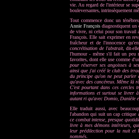
vie. Au regard de l'intérieur se sup
bouleversantes, intrinsèquement mê
Tout commence donc un ténébreux
Annie François
diagnostiquent un c
de vivre, ni celui pour son travail
François. Elle sait exprimer en rev
fraîcheur et de l'innocence qu'e
concrétisation de l'abstrait
, dit-el
l'humour - même s'il fait un peu 
favorites, dont elle use comme d'u
pour réserver ses angoisses à se
ainsi que j'ai créé le club des irr
du principe qu'on ne peut parler 
qu'avec des cancéreux. Même là rè
C'est pourtant dans ces cercles 
informations et surtout se livrer 
autant ri qu'avec Domio, Danièle e
Elle traduit aussi, avec beaucou
l'abandon qui suit un cap critique
ce combat intense, presque quotidi
livre à mes démons intérieurs, qui 
leur prédilection pour la nuit et
nommés
.