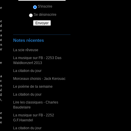
S'inscrire
ne
Se désinscrire
de
nd
ne
la
nt
Notes récentes
us
ur
La scie rêveuse
La musique sur FB - 2253 Das
re
Waldkonzert 2013
La citation du jour
la
Morceaux choisis - Jack Kerouac
r.
ns
Le poème de la semaine
té
La citation du jour
il
e,
Lire les classiques - Charles
Baudelaire
de
La musique sur FB - 2252
On
G.F.Haendel
re
La citation du jour