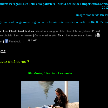
berto Peregalli, Les lieux et la poussière - Sur la beauté de l'imperfection (Arlé
201
image: clocher de Bresc
/girouettesdumage.over-blog.com/article-saint-pierre-et-le-coq-a-finir-60460005.ht
crit par Claude Amstutz dans
Littérature étrangère
,
Littérature italienne
,
Marcel Proust
,
ux choisis
|
Lien permanent
|
Commentaires (0)
| Tags :
littérature; essai; livres
|
|
er
|
Facebook
|
|
|
2012
avez dit 2 euros ?
Bloc-Notes, 5 février / Les Saules