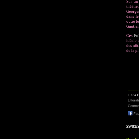
Sur un 
théâtr
Georges
dans le
outre l
Gautier
Ces
Fo
idéale 
des nôt
de la p
19:34 É
Littéra
Commen
Fac
29/01/