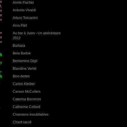
au
Annie Fischer
d,
Antonio Vivaldi
ge
ar
Arturo Toscanini
le
Arvo Pärt
ie
Au bar à Jules - Un abécédaire
nt
2012
le
Barbara
Bela Bartok
d)
Beniamino Gigli
e?
Blandine Verlet
e-
l)
Bloc-Notes
Carlos Kleiber
Carson McCullers
Caterina Bonvicini
Catherine Collard
Chansons inoubliables
Chant sacré