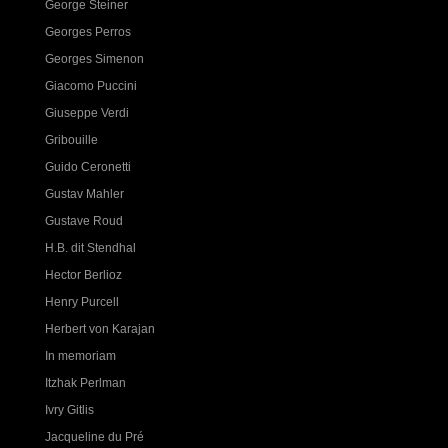
George Steiner
Georges Perros
Georges Simenon
Giacomo Puccini
Giuseppe Verdi
Gribouille
Guido Ceronetti
Gustav Mahler
Gustave Roud
H.B. dit Stendhal
Hector Berlioz
Henry Purcell
Herbert von Karajan
In memoriam
Itzhak Perlman
Ivry Gitlis
Jacqueline du Pré