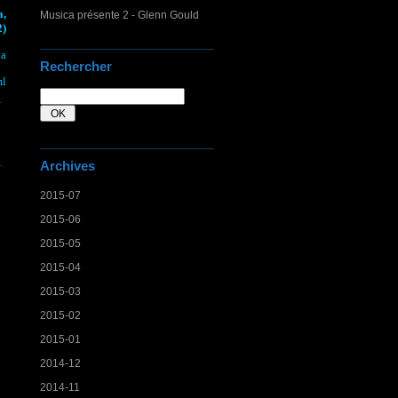
a,
Musica présente 2 - Glenn Gould
2)
ia
Rechercher
ml
Archives
2015-07
2015-06
2015-05
2015-04
2015-03
2015-02
2015-01
2014-12
2014-11