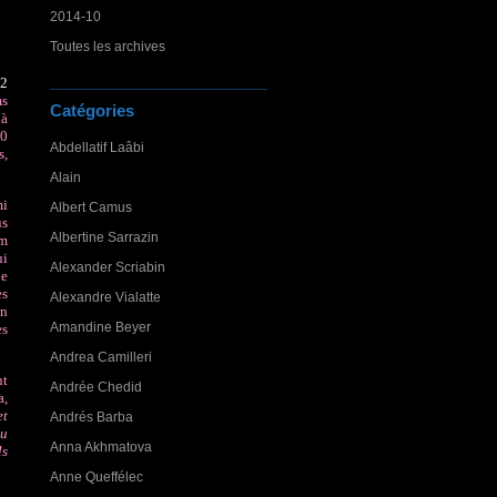
2014-10
Toutes les archives
 2
ms
Catégories
 à
30
Abdellatif Laâbi
s,
Alain
mi
Albert Camus
us
Albertine Sarrazin
am
ui
Alexander Scriabin
de
es
Alexandre Vialatte
on
Amandine Beyer
es
Andrea Camilleri
nt
Andrée Chedid
a,
et
Andrés Barba
du
Anna Akhmatova
ls
Anne Queffélec