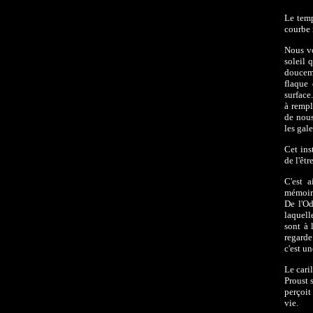
Le temp
courbe 
Nous vo
soleil 
douceme
flaque 
surface
à rempl
de nous
les gale
Cet ins
de l'êtr
C'est a
mémoire
De l'Od
laquell
sont à 
regarde
c'est un
Le cari
Proust 
perçoit
vie.