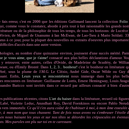
e fais erreur, c'est en 2006 que les éditions Gallimard lancent la collection
Folio
qui, comme vous le constatez, aborde à prix tout à fait raisonnable les grands no
ittérature ou de la philosophie de tous les temps, de tous les horizons: de Lucrèce
Vivien, de Miguel de Unanumo à Ian McEwan, de Lao-Tseu à Mario Soldati. 3
parus à ce jour, pour la plupart des nouvelles ou extraits d'oeuvres plus importante
difficiles d'accès dans une autre version.
hologies, au nombre d'une quinzaine environ, jouissent d'une succès mérité.
Par
e je vous aime, que je t'aime!
consacré aux plus belles déclarations d'amour. Vo
y retrouver, entre autres, celles d'Ovide, de Madeleine de Scudéry, de Willi
peare, ou d'Emily Brontë. Dans
1, 2, 3... bonheur!
c'est le bonheur en littérature q
lébré, sous la plume de J.M.G. Le Clézio, André Gide, Oscar Wilde ou Guy 
sant. Enfin,
Leurs yeux se rencontrèrent
nous immerge dans les plus bell
es rencontres en littérature: Guillaume de Lorris, Ernest Hemingway, Louis Arag
sandro Baricco sont invités dans ce recueil par ailleurs consacré à bien d'autr
.
es publications récentes, citons
L'art du baiser
dans la littérature, recueil où figure
 Labé, Violette Leduc, Arundhati Roy, David Foenkinos ou encore Pablo Nerud
s vers immortels:
Ce qu'il t'en aura coûté de t'habituer à moi, à mon âme esseulée 
, à mon nom que tous chassent. Tant de fois nous avons vu s'embraser l'étoile 
en nous baisant les yeux et sur nos têtes se détordre les crépuscules en éventai
ts. Mes paroles ont plu sur toi en te caressant
.