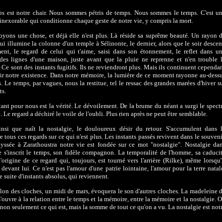
s est notre chair. Nous sommes pétris de temps. Nous sommes le temps. C'est u
inexorable qui conditionne chaque geste de notre vie, y compris la mort.
yons une chose, et déjä elle n'est plus. Là réside sa suprême beauté. Un rayon 
qui illumine la colonne d'un temple à Sélinonte, le dernier, alors que le soir desce
nt, le regard de celui qui t'aime, saisi dans son étonnement, le reflet dans u
des lignes d'une maison, juste avant que la pluie ne reprenne et n'en trouble 
. Ce sont des instants fugitifs. Ils ne reviendront plus. Mais ils continuent cependa
ir notre existence. Dans notre mémoire, la lumière de ce moment rayonne au-dess
. Le temps, par vagues, nous la restitue, tel le ressac des grandes marées d'hiver s
ts.
tant pour nous est la vérité. Le dévoilement. De la brume du néant a surgi le spect
e. Le regard a déchiré le voile de l'oubli. Plus rien après ne peut être semblable.
insi que naît la nostalgie, le douloureux désir du retour. S'accumulent dans 
 tous ces regards sur ce qui n'est plus. Les instants passés revivent dans le souveni
yssée à Zarathoustra notre vie est fondée sur ce mot "nostalgie". Nostalgie da
e s'inscrit le temps, son fidèle compagnon. La temporalité de l'homme, sa caduci
l'origine de ce regard qui, toujours, est tourné vers l'arrière (Rilke), même lorsqu'
 devant lui. Ce n'est pas l'amour d'une patrie lointaine, l'amour pour la terre natal
e suite d'instants absolus, qui reviennent.
llon des cloches, un midi de mars, évoquera le son d'autres cloches. La madeleine 
s'ouvre à la relation entre le temps et la mémoire, entre la mémoire et la nostalgie. 
 non seulement ce qui est, mais la somme de tout ce qu'on a vu. La nostalgie est not