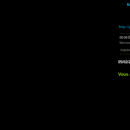
Ro
http:/
00:09 É
Morcea
Imprim
05/02/
Vous 