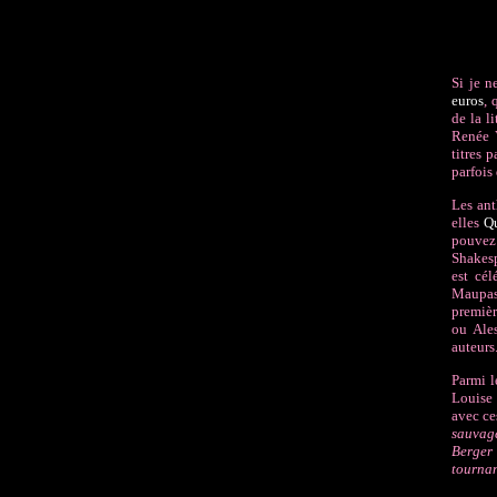
Si je n
euros
, 
de la l
Renée 
titres 
parfois 
Les ant
elles
Qu
pouvez 
Shakes
est cé
Maupas
premièr
ou Ales
auteurs
Parmi l
Louise
avec ce
sauvage
Berger 
tournan