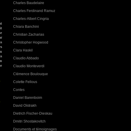
Charles Baudelaire
Charles Ferdinand Ramuz
Charles-Albert Cingria
nt
Chiara Banchini
it
le
Christian Zacharias
ar
us
Christopher Hogwood
ès
Clara Haskil
au
ûs
Claudio Abbado
on
ce
Claudio Monteverdi
Clémence Boulouque
Colette Fellous
Contes
Daniel Barenboim
David Oïstrakh
Dietrich Fischer-Dieskau
Dmitri Shostakovitch
Documents et témoignages