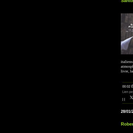
Santo
italie
atmosph
livre, l
00:02 É
Lien p
|
|
28/01/
Rober