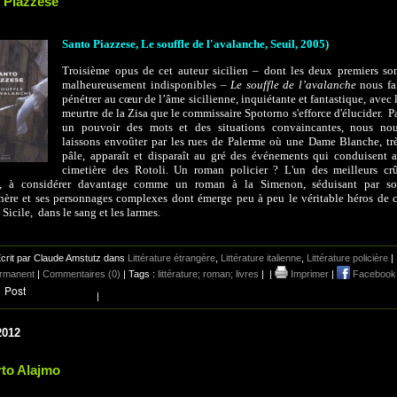
 Piazzese
Santo Piazzese, Le souffle de l'avalanche, Seuil, 2005)
Troisième opus de cet auteur sicilien – dont les deux premiers so
malheureusement indisponibles –
Le souffle de l’avalanche
nous fa
pénétrer au cœur de l’âme sicilienne, inquiétante et fantastique, avec 
meurtre de la Zisa que le commissaire Spotorno s'efforce d'élucider. P
un pouvoir des mots et des situations convaincantes, nous no
laissons envoûter par les rues de Palerme où une Dame Blanche, tr
pâle, apparaît et disparaît au gré des événements qui conduisent
cimetière des Rotoli. Un roman policier ? L'un des meilleurs cr
ns, à considérer davantage comme un roman à la Simenon, séduisant par s
ère et ses personnages complexes dont émerge peu à peu le véritable héros de 
a Sicile, dans le sang et les larmes.
crit par Claude Amstutz dans
Littérature étrangère
,
Littérature italienne
,
Littérature policière
|
ermanent
|
Commentaires (0)
| Tags :
littérature; roman; livres
|
|
Imprimer
|
Facebook
|
2012
to Alajmo