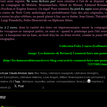
tout autre registre,
Ne nous fâchons pas!
nous entraîne à l'art de se disputer 
e, en compagnie de Molière, Beaumarchais, Alfred de Musset, Edmond Rostan
 Feydeau et Eugène Ionesco. Un régal! Pour terminer,
Au pied du sapin
nous plon
s contes de Noël. Cette anthologie est probablement l'une des plus originales, c
es textes les plus célèbres, on prend plaisir à lire, sur ce thème, Jean Giono, Théophi
, Luigi Pirandello, Fédor Dostoievski ou Alphonse Allais.
lio à 2 euros
, dont la variété des titres est impressionnante, seront la compagn
des voyageurs en transport public, en train et - quand le printemps puis l'été sero
res - à bouquiner sur un banc, au bord d'un lac ou d'une rivière, comme la jeune fil
hotographie...
Collection Folio 2 euros (Gallimar
image: Les humeurs de Bernard, Comment faire une paus
(http://les-humeursdebernard.over-blog.com/article-comment-faire-une-paus
72371682.htm
crit par Claude Amstutz dans
Bloc-Notes
,
Littérature espagnole
,
Littérature étrangère
,
ture francophone
,
Littérature italienne
,
Louis Aragon
,
William Shakespeare
|
Lien permanent
|
taires (0)
| Tags :
littérature; nouvelles; poésie; correspondance; livres
|
|
Imprimer
|
ebook
|
|
|
2012