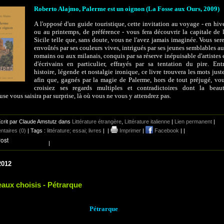
Roberto Alajmo, Palerme est un oignon (La Fosse aux Ours, 2009)
A l'opposé d'un guide touristique, cette invitation au voyage - en hiv
ou au printemps, de préférence - vous fera découvrir la capitale de 
Sicile telle que, sans doute, vous ne l'avez jamais imaginée. Vous ser
envoûtés par ses couleurs vives, intrigués par ses jeunes semblables a
romains ou aux milanais, conquis par sa réserve inépuisable d'artistes 
d'écrivains en particulier, effrayés par sa tentation du pire. Ent
histoire, légende et nostalgie ironique, ce livre trouvera les mots just
afin que, gagnés par la magie de Palerme, hors de tout préjugé, vo
croisiez ses regards multiples et contradictoires dont la beau
use vous saisira par surprise, là où vous ne vous y attendrez pas.
crit par Claude Amstutz dans
Littérature étrangère
,
Littérature italienne
|
Lien permanent
|
taires (0)
| Tags :
littérature; essai; livres
|
|
Imprimer
|
Facebook
|
|
|
2012
aux choisis - Pétrarque
Pétrarque