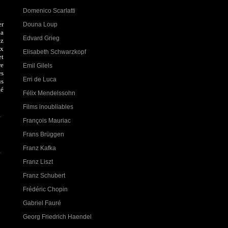
Domenico Scarlatti
er
Douna Loup
la
Edvard Grieg
ez
ux
Elisabeth Schwarzkopf
et
re
Emil Gilels
es
Erri de Luca
us
té
Félix Mendelssohn
Films inoubliables
François Mauriac
Frans Brüggen
Franz Kafka
Franz Liszt
Franz Schubert
Frédéric Chopin
Gabriel Fauré
Georg Friedrich Haendel