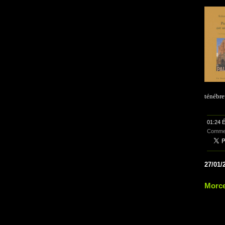
ténébre
01:24 É
Commen
27/01/
Morce