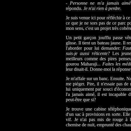
-
Personne ne m'a jamais aimé
répondu.
Je n'ai rien à perdre.
Je suis venue ici pour réfléchir à ce
ce que je ne sors pas de ce parc po
mon sens, c'est un projet très cohér
Un petit garçon joufflu passe vêt
glisse. Il tient un bateau jaune. Il r
l'aborder pour lui demander:
Faut
suis-je aussi réticente?
Les jeunes
meilleurs comme des pires penseur
gourou Maharaji...
Faites les méd
leur disait-il. Donne-moi la réponse,
Je m'affale sur un banc. Ensuite. N
me piéger. Pire, il n'essaie pas d
lui uniquement par souci d'économ
l'a jamais aimé, il est incapable
peut-être que si?
Je trouve une cabine téléphoniqu
d'un sac à provisions en sorte. Ell
vif. Je n'ai pas mis de rouge à 
chemise de nuit, emprunté des chaus