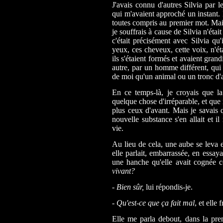
J'avais connu d'autres Silvia par l
qui m'avaient approché un instant. 
toutes compris au premier mot. Mais
je souffrais à cause de Silvia n'étai
c'était précisément avec Silvia qu'
yeux, ces cheveux, cette voix, n'ét
ils s'étaient formés et avaient gran
autre, par un homme différent, qui 
de moi qu'un animal ou un tronc d'
En ce temps-là, je croyais que la
quelque chose d'irréparable, et que
plus ceux d'avant. Mais je savais 
nouvelle substance s'en allait et 
vie.
Au lieu de cela, une aube se leva et
elle parlait, embarrassée, en essaya
une hanche qu'elle avait cognée co
vivant?
- Bien sûr,
lui répondis-je.
-
Qu'est-ce que ça fait mal
, et elle 
Elle me parla debout, dans la prem