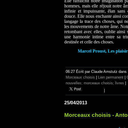
Elle rafraîchit notre imagination p
hommes, mais elle réjouit notre âme
infinie et impuissante, élan sans 
douce. Elle nous enchante ainsi c
langage la trace des choses, qui n
les mouvements de notre âme. Notre
retombant avec elles, oublie ainsi 
une harmonie intime entre sa tri
destinée et celle des choses.
Marcel Proust, Les plaisirs
06:27 Écrit par Claude Amstutz dans
Morceaux choisis
|
Lien permanent
|
nouvelles; morceaux choisis; livres
|
|
25/04/2013
Morceaux choisis - Ant