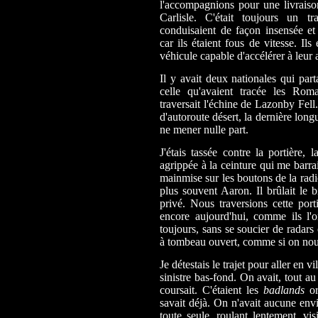
l'accompagnions pour une livraiso
Carlisle. C'était toujours un t
conduisaient de façon insensée et
car ils étaient fous de vitesse. Ils
véhicule capable d'accélérer à leur a
Il y avait deux nationales qui parta
celle qu'avaient tracée les Rom
traversait l'échine de Lazonby Fell.
d'autoroute désert, la dernière longu
ne mener nulle part.
J'étais tassée contre la portière, 
agrippée à la ceinture qui me barrai
mainmise sur les boutons de la radio
plus souvent Aaron. Il brûlait le b
privé. Nous traversions cette por
encore aujourd'hui, comme ils l'o
toujours, sans se soucier de radars
à tombeau ouvert, comme si on nous
Je détestais le trajet pour aller en v
sinistre bas-fond. On avait, tout a
coursait. C'étaient les
badlands
or
savait déjà. On n'avait aucune env
toute seule, roulant lentement, vi