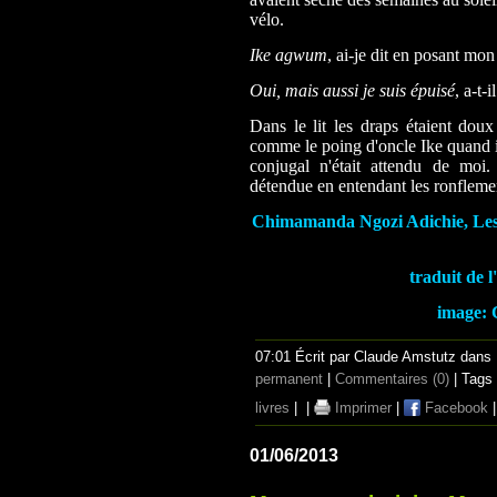
vélo.
Ike agwum
, ai-je dit en posant mo
Oui, mais aussi je suis épuisé
, a-t-i
Dans le lit les draps étaient doux
comme le poing d'oncle Ike quand il
conjugal n'était attendu de moi.
détendue en entendant les ronfleme
Chimamanda Ngozi Adichie, Les m
traduit de 
image:
07:01 Écrit par Claude Amstutz dans
permanent
|
Commentaires (0)
| Tags
livres
|
|
Imprimer
|
Facebook
01/06/2013