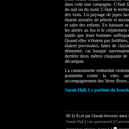
dans cette rase campagne. C'était l
du sud ou du nord. C'était le territ
des viols. Un paysage de jupes lacé
étaient arrosées de pétrole et ince
et saler des enfants. En baissant s
les alertes au feu et le crépitemen
tandis que leurs hommes suffoquai
Quand elles n'étaient pas fortifiées
étaient provisoires, faites de clay
démonter; car lorsque survenaient
derrière deux mètres cinquante de p
décampait.
La camionnnette embardait violemm
pommette contre la vitre, ta
accompagnement des
Stone Roses
..
Sarah Hall, Le parfum du boucher
00:11 Écrit par Claude Amstutz dans
Sarah Hall
|
Lien permanent
|
Comment