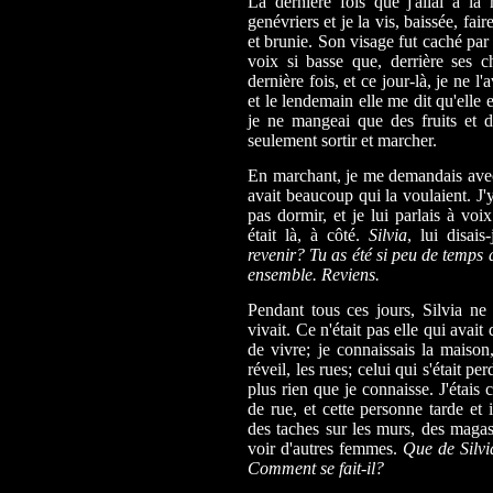
La dernière fois que j'allai à la 
genévriers et je la vis, baissée, fai
et brunie. Son visage fut caché pa
voix si basse que, derrière ses c
dernière fois, et ce jour-là, je ne
et le lendemain elle me dit qu'elle e
je ne mangeai que des fruits et de
seulement sortir et marcher.
En marchant, je me demandais avec q
avait beaucoup qui la voulaient. J
pas dormir, et je lui parlais à voix
était là, à côté.
Silvia
, lui disais
revenir? Tu as été si peu de temps 
ensemble. Reviens.
Pendant tous ces jours, Silvia ne 
vivait. Ce n'était pas elle qui avait
de vivre; je connaissais la maison,
réveil, les rues; celui qui s'était p
plus rien que je connaisse. J'étais
de rue, et cette personne tarde et 
des taches sur les murs, des magasi
voir d'autres femmes.
Que de Silvi
Comment se fait-il?