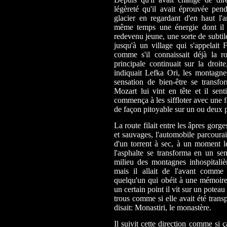
légèreté qu'il avait éprouvée pend
glacier en regardant d'en haut l'a
même temps une énergie dont il 
redevenu jeune, une sorte de subtile
jusqu'à un village qui s'appelait 
comme s'il connaissait déjà la ro
principale continuait sur la droit
indiquait Lefka Ori, les montagnes
sensation de bien-être se transfo
Mozart lui vint en tête et il senti
commença à les siffloter avec une fa
de façon pitoyable sur un ou deux pa
La route filait entre les âpres gor
et sauvages, l'automobile parcourai
d'un torrent à sec, à un moment le 
l'asphalte se transforma en un se
milieu des montagnes inhospitaliè
mais il allait de l'avant comme 
quelqu'un qui obéit à une mémoire
un certain point il vit sur un potea
trous comme si elle avait été trans
disait: Monastiri, le monastère.
Il suivit cette direction comme si ça