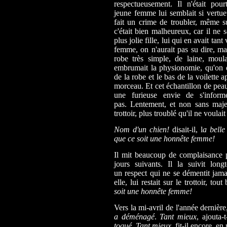
respectueusement. Il n'était pou
jeune femme lui semblait si vertueu
fait un crime de troubler, même sup
c'était bien malheureux, car il ne 
plus jolie fille, lui qui en avait tant
femme, on n'aurait pas su dire, ma
robe très simple, de laine, moula
embrumait la physionomie, qu'on de
de la robe et le bas de la voilette 
morceau. Et cet échantillon de pea
une furieuse envie de s'informe
pas. Lentement, et non sans majest
trottoir, plus troublé qu'il ne voulait
Nom d'un chien!
disait-il, l
a belle 
que ce soit une honnête femme!
Il mit beaucoup de complaisance pe
jours suivants. Il la suivit lon
un respect qui ne se démentit jamai
elle, lui restait sur le trottoir, to
soit une honnête femme!
Vers la mi-avril de l'année dernière
a déménagé
.
Tant mieux
, ajouta-t
toqué
.
Tant mieux
, fit-il encore, e