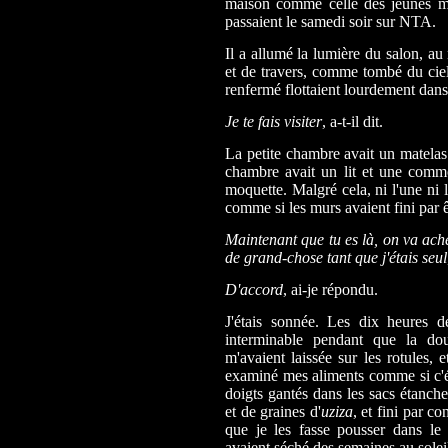
maison comme celle des jeunes ma
passaient le samedi soir sur NTA.
Il a allumé la lumière du salon, au
et de travers, comme tombé du ciel.
renfermé flottaient lourdement dans l
Je te fais visiter
, a-t-il dit.
La petite chambre avait un matela
chambre avait un lit et une commo
moquette. Malgré cela, ni l'une ni 
comme si les murs avaient fini par ê
Maintenant que tu es là, on va ache
de grand-chose tant que j'étais seul
D'accord
, ai-je répondu.
J'étais sonnée. Les dix heures 
interminable pendant que la dou
m'avaient laissée sur les rotules, 
examiné mes aliments comme si c'ét
doigts gantés dans les sacs étanche
et de graines d'
uziza
, et fini par c
que je les fasse pousser dans le 
avaient séché des semaines au solei