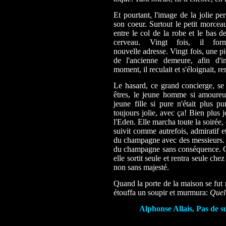
Et pourtant, l'image de la jolie p
son coeur. Surtout le petit morceau
entre le col de la robe et le bas de 
cerveau. Vingt fois, il fo
nouvelle adresse. Vingt fois, une p
de l'ancienne demeure, afin d'i
moment, il reculait et s'éloignait, r
Le hasard, ce grand concierge, se
êtres, le jeune homme si amoureux 
jeune fille si pure n'était plus p
toujours jolie, avec ça! Bien plus 
l'Eden. Elle marcha toute la soirée
suivit comme autrefois, admiratif e
du champagne avec des messieurs. Lu
du champagne sans conséquence. Car
elle sortit seule et rentra seule che
non sans majesté.
Quand la porte de la maison se fut ref
étouffa un soupir et murmura:
Quel
Alphonse Allais, Pas de sui