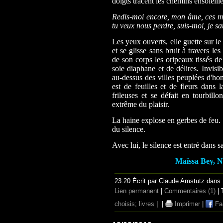
doigts tracent les chemins ensoleill
Redis-moi encore, mon âme, ces mot
tu veux nous perdre, suis-moi, je sa
Les yeux ouverts, elle guette sur l
et se glisse sans bruit à travers le
de son corps les oripeaux tissés de
soie diaphane et de délires. Invisib
au-dessus des villes peuplées d'ho
est de feuilles et de fleurs dans l
frileuses et se défait en tourbillo
extrême du plaisir.
La haine explose en gerbes de feu. 
du silence.
Avec lui, le silence est entré dans sa
Maïssa Bey, N
23:20 Écrit par Claude Amstutz dans
Lien permanent
|
Commentaires (1)
| 
choisis; livres
|
|
Imprimer
|
Fa