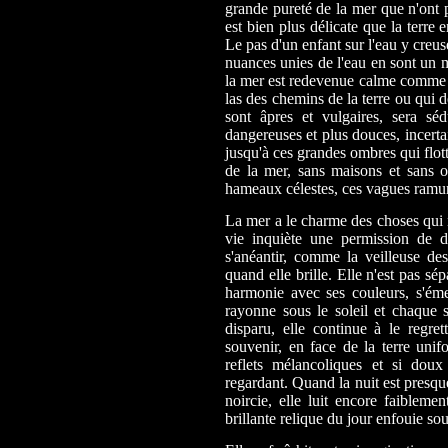
grande pureté de la mer que n'ont p
est bien plus délicate que la terre
Le pas d'un enfant sur l'eau y creuse
nuances unies de l'eau en sont un m
la mer est redevenue calme comme 
las des chemins de la terre ou qui d
sont âpres et vulgaires, sera sé
dangereuses et plus douces, incerta
jusqu'à ces grandes ombres qui flot
de la mer, sans maisons et sans o
hameaux célestes, ces vagues ramu
La mer a le charme des choses qui n
vie inquiète une permission de 
s'anéantir, comme la veilleuse des
quand elle brille. Elle n'est pas sé
harmonie avec ses couleurs, s'éme
rayonne sous le soleil et chaque 
disparu, elle continue à le regr
souvenir, en face de la terre un
reflets mélancoliques et si dou
regardant. Quand la nuit est presque
noircie, elle luit encore faibleme
brillante relique du jour enfouie sous