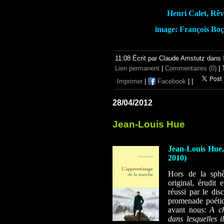
Henri Calet, Rêve
image: François Boç
11:08 Écrit par Claude Amstutz dans
Lien permanent
|
Commentaires (0)
| 
Imprimer
|
Facebook
|
|
28/04/2012
Jean-Louis Hue
Jean-Louis Hue,
2010)
Hors de la sphèr
original, érudit 
réussi par le di
promenade poétiqu
avant nous:
A
c
dans lesquelles i