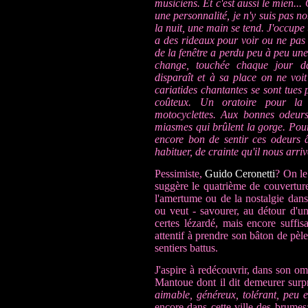
musiciens. Et c'est aussi le mien...
une personnalité, je n'y suis pas n
la nuit, une main se tend. J'occup
a des rideaux pour voir ou ne pas v
de la fenêtre a perdu peu à peu un
change, touchée chaque jour dav
disparaît et à sa place on ne voi
cariatides chantantes se sont tue
coûteux. Un oratoire pour l
motocyclettes. Aux bonnes odeurs
miasmes qui brûlent la gorge. Pourta
encore bon de sentir ces odeurs 
habituer, de crainte qu'il nous arriv
Pessimiste,
Guido Ceronetti
? On le
suggère le quatrième de couvertu
l'amertume ou de la nostalgie dans
ou veut - savourer, au détour d'un
certes lézardé, mais encore suffi
attentif à prendre son bâton de pèle
sentiers battus.
J'aspire à redécouvrir, dans son omb
Mantoue dont il dit demeurer surp
aimable, généreux, tolérant, peu enc
encore dans cette ville des brumes;