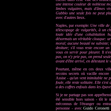
une intense couleur de noblesse mo
limbes vulgaires, mais d'âmes viv
Gubbio une seule fois ne peut plu
avec d'autres lieux.
Naples, par exemple:
Une ville de
télescopage de vulgarités, à un c
toute idée d'une cohabitation hu
désormais un véritable cloaque: urb
moral; aucune beauté ne subsiste; l
droiture; s'il vous reste encore u
vous en servir pour pleurer.
Il n'e
pas, on n'y prie pas, on prend seu
avant d'être arrivé, en détestant le
Pourtant, même en ces deux ville
recoins secrets où vacille encore
Assise -
qu'un vent inimitable ne p
foule, elle reste solitaire. Elle s'est 
a des coffres enfouis dans les épav
Si je ne partage pas son appréhensio
été sensible hors saison - tôt le 
méconnus de l'étranger ou entra
personne - avec
Guido Ceronetti
j