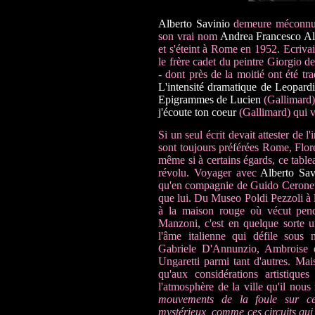
Alberto Savinio
demeure méconnu a
son vrai nom
Andrea Francesco Al
et s'éteint à Rome en 1952. Ecrivain
le frère cadet du peintre Giorgio d
- dont près de la moitié ont été tra
L'intensité dramatique de Leopard
Epigrammes de Lucien
(Gallimard
j'écoute ton coeur
(Gallimard) qui v
Si un seul écrit devait attester de l'
sont toujours préférées Rome, Flore
même si à certains égards, ce tabl
révolu. Voyager avec
Alberto Sav
qu'en compagnie de Guido Ceronett
que lui. Du Museo Poldi Pezzoli à l
à la maison rouge où vécut pend
Manzoni, c'est en quelque sorte un
l'âme italienne qui défile sous 
Gabriele D'Annunzio, Ambroise 
Ungaretti parmi tant d'autres. Mai
qu'aux considérations artistiques
l'atmosphère de la ville qu'il nou
mouvements de la foule sur cet
mystérieux, comme ces circuits qui 