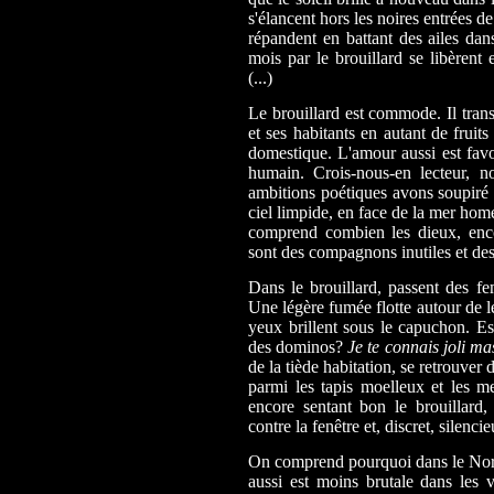
s'élancent hors les noires entrées 
répandent en battant des ailes dans
mois par le brouillard se libèrent e
(...)
Le brouillard est commode. Il tran
et ses habitants en autant de fruits
domestique. L'amour aussi est favor
humain. Crois-nous-en lecteur, n
ambitions poétiques avons soupiré 
ciel limpide, en face de la mer homé
comprend combien les dieux, encor
sont des compagnons inutiles et des
Dans le brouillard, passent des f
Une légère fumée flotte autour de l
yeux brillent sous le capuchon. Est
des dominos?
Je te connais joli m
de la tiède habitation, se retrouver
parmi les tapis moelleux et les 
encore sentant bon le brouillard,
contre la fenêtre et, discret, silenci
On comprend pourquoi dans le Nord 
aussi est moins brutale dans les vi