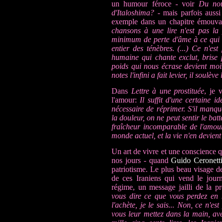
un humour féroce - voir
Du nou
d'Italoshima?
- mais parfois aussi
exemple dans un chapitre émouvan
chansons à une lire n'est pas la
minimum de perte d'âme à ce qui 
entier des ténèbres. (...) Ce n'est
humaine qui chante exclut, brise 
poids qui nous écrase devient moin
notes l'infini a fait levier, il soul
Dans
Lettre à une prostituée
, je 
l'amour:
Il suffit d'une certaine i
nécessaire de réprimer. S'il manque
la douleur, on ne peut sentir le batt
fraîcheur incomparable de l'amour. 
monde actuel, et la vie n'en devien
Un art de vivre et une conscience qu
nos jours - quand
Guido Ceronett
patriotisme. Le plus beau visage 
de ces Iraniens qui vend le jour
régime, un message jailli de la p
vous dire ce que vous perdez en n'
l'achète, je le sais... Non, ce n'est
vous leur mettez dans la main, ave