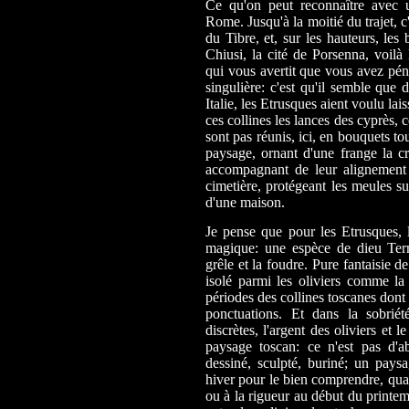
Ce qu'on peut reconnaître avec 
Rome. Jusqu'à la moitié du trajet, c
du Tibre, et, sur les hauteurs, le
Chiusi, la cité de Porsenna, voilà
qui vous avertit que vous avez péné
singulière: c'est qu'il semble que 
Italie, les Etrusques aient voulu lai
ces collines les lances des cyprès,
sont pas réunis, ici, en bouquets t
paysage, ornant d'une frange la cr
accompagnant de leur alignement
cimetière, protégeant les meules su
d'une maison.
Je pense que pour les Etrusques, 
magique: une espèce de dieu Term
grêle et la foudre. Pure fantaisie d
isolé parmi les oliviers comme la
périodes des collines toscanes dont l
ponctuations. Et dans la sobriét
discrètes, l'argent des oliviers et
paysage toscan: ce n'est pas d'
dessiné, sculpté, buriné; un paysa
hiver pour le bien comprendre, quan
ou à la rigueur au début du printem