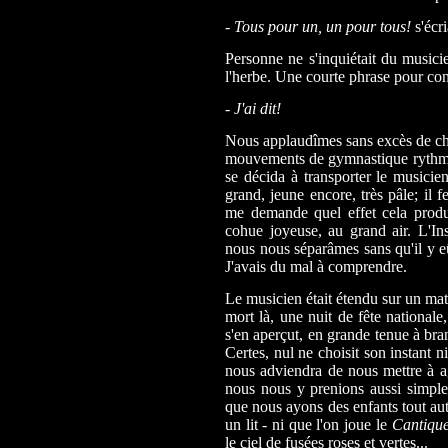
- Tous pour un, un pour tous!
s'écri
Personne ne s'inquiétait du musici
l'herbe. Une courte phrase pour con
- J'ai dit!
Nous applaudîmes sans excès de chal
mouvements de gymnastique rythmiqu
se décida à transporter le musicie
grand, jeune encore, très pâle; il f
me demande quel effet cela produi
cohue joyeuse, au grand air. L'In
nous nous séparâmes sans qu'il y eû
J'avais du mal à comprendre.
Le musicien était étendu sur un mate
mort là, une nuit de fête nationale
s'en aperçut, en grande tenue à b
Certes, nul ne choisit son instant n
nous adviendra de nous mettre à ago
nous nous y prenions aussi simpl
que nous ayons des enfants tout aut
un lit - ni que l'on joue le
Cantique
le ciel de fusées roses et vertes...