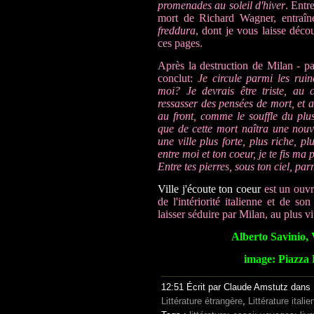
promenades au soleil d'hiver
. Ent
mort de Richard Wagner, entraîné
freddura
, dont je vous laisse déco
ces pages.
Après la destruction de Milan - pa
conclut:
Je circule parmi les rui
moi? Je devrais être triste, au c
ressasser des pensées de mort, et 
au front, comme le souffle du plu
que de cette mort naîtra une nouve
une ville plus forte, plus riche, pl
entre moi et ton coeur, je te fis ma
Entre tes pierres, sous ton ciel, parm
Ville j'écoute ton coeur
est un ouvr
de l'intériorité italienne et de so
laisser séduire par Milan, au plus vi
Alberto Savinio, 
image: Piazza
12:51 Écrit par Claude Amstutz dans
Littérature étrangère
,
Littérature itali