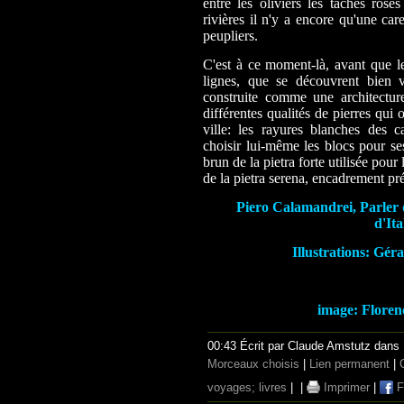
entre les oliviers les taches rose
rivières il n'y a encore qu'une car
peupliers.
C'est à ce moment-là, avant que l
lignes, que se découvrent bien vi
construite comme une architectur
différentes qualités de pierres qui 
ville: les rayures blanches des 
choisir lui-même les blocs pour ses
brun de la pietra forte utilisée pour
de la pietra serena, encadrement pré
Piero Calamandrei, Parler d
d'It
Illustrations: Gér
image: Florenc
00:43 Écrit par Claude Amstutz dans
Morceaux choisis
|
Lien permanent
|
voyages; livres
|
|
Imprimer
|
F