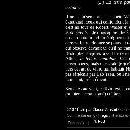
(...) La terre pa
histoire.
Il nous présente ainsi le poète W
égratignait ceux qui
confondent la 
c'est au tour de Robert Walser et 
tend l'oreille
- de nous apprendre à
ou au contraire tel un éloignement 
choses. La randonnée se poursuit d
qui observe davantage qu'il ne tran
Rodolphe Toepffer, avant de retro
Athos,
le temps
immobile
. Cet e
personnages, mais une vraie (re)cré
vers cet art de vivre qui habitait 
pas réfléchis par Lao Tseu, ou Frie
marchant, précisément!
Semelles au vent, ce livre est le 
(ou bien accompagné) et libre...
22:37 Écrit par Claude Amstutz dans
Commentaires (0)
| Tags :
littérature
Facebook
|
|
|