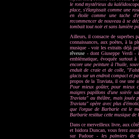
le rond mystérieux du kaléidoscope
place, s'élargissait comme une rose
en étoile comme une tache d'e
recommencer de nouveau à se décom
tombait tout noir et sans lumière po
Ailleurs, il consacre de superbes pa
connaissances, aux poètes, à la plu
musique - voir les extraits déjà p
rêveuse
- dont Giuseppe Verdi -
emblématique, évoquée surtout à 
encore une peinture à l'huile, sou
enduit de craie et de colle, "Fal
glacis sur un endroit compact et pa
propos de la Traviata, il ose une a
Pour mieux goûter, pour mieux c
maigres papillons d'une soirée sa
Traviata" au théâtre, mais jouée 
Traviata" opère avec plus d'émotio
que l'orgue de Barbarie est le m
Barbarie restitue cette musique de l
Dans ce merveilleux livre, aux côt
et Isidora Duncan, vous ferez aussi
sur Padoue -
les palmiers de 