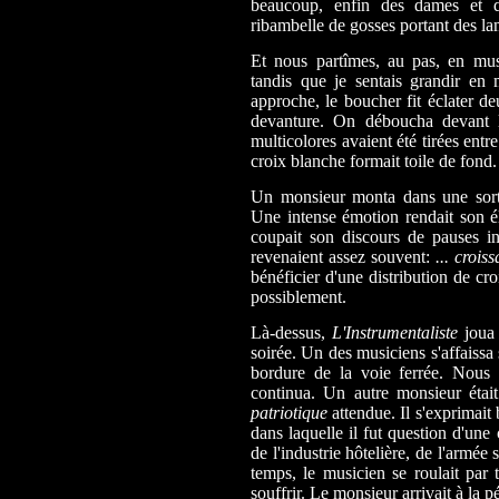
beaucoup, enfin des dames et d
ribambelle de gosses portant des la
Et nous partîmes, au pas, en mus
tandis que je sentais grandir en
approche, le boucher fit éclater de
devanture. On déboucha devant l
multicolores avaient été tirées ent
croix blanche formait toile de fond.
Un monsieur monta dans une sort
Une intense émotion rendait son élo
coupait son discours de pauses i
revenaient assez souvent:
... crois
bénéficier d'une distribution de cr
possiblement.
Là-dessus,
L'Instrumentaliste
jou
soirée. Un des musiciens s'affaissa 
bordure de la voie ferrée. Nous 
continua. Un autre monsieur était 
patriotique
attendue. Il s'exprimai
dans laquelle il fut question d'une
de l'industrie hôtelière, de l'armée 
temps, le musicien se roulait par te
souffrir. Le monsieur arrivait à la p