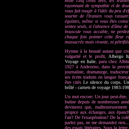
mille cinq cents lires, les Iran
rayonnant de sympathie et de douc
vous fait rougir à l'idée du peu d'e
sourire de l'Iranien vous rassur
égoïstes, même si vous êtes consci
sentez seuls, si l'absence d'âme d
bouscule vous accable, ne perdez 
chaque fois pointer cette fleur r
massacrée mais vivante, ni pétrifiée, 
Hymne à la beauté autant que croi
vulgarité et le profit,
Albergo It
Voyage en Italie
, paru chez Albi
1927 à Andezeno, dans la provinc
journaliste, dramaturge,
traducteu
ses écrits traduits en langue franç
être cités
Le silence du corps
,
Un
brûlé - carnets de voyage 1983-19
Un mot encore: Un jour peut-être, v
butine depuis de nombreuses années
devinerez que, malheureusement p
propice aux échanges, aux épanche
l'air? De l'exaspération? De la co
parlez pas, ne me demandez rien..
des essais littéraires. Sous la lett