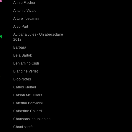
du
Annie Fischer
Antonio Vivaldi
...
Arturo Toscanini
Arvo Pärt
Au bar à Jules - Un abécédaire
0)
2012
Barbara
Bela Bartok
Beniamino Gigli
Blandine Verlet
Bloc-Notes
Carlos Kleiber
Carson McCullers
Caterina Bonvicini
Catherine Collard
Chansons inoubliables
Chant sacré