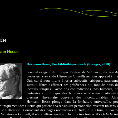
2014
ann Hesse
Hermann Hesse, Une bibliothèque idéale (Rivages, 2010)
Serait-il exagéré de dire que l'auteur
de
Siddharta,
du
Jeu d
perles de verre
et de
L'éloge de la vieillesse
nous a
pprend à lir
Oui, car il nous invite à rester subjectifs, critiques, passionn
surtout, libres d'affirmer ces préférences qui font de nous d
lecteurs uniques - avec nos contradictions, nos humeurs, n
fantaisies - plutôt que
des fantômes sans saveur particulièr
dressant l'inventaire convenu des incontournables. Ains
Hermann Hesse plonge dans la littérature universelle, po
 uniquement des auteurs qui parlent à sa sensibilité personnelle, revêtent un sens, 
 son attention. Consacrant des pages nombreuses à l'Inde, à la Chine, à Goeth
 Verlaine ou Gotthelf, il nous délivre aussi un chapitre très instructif -
De la lectu