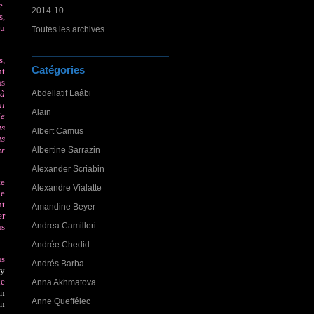
e.
2014-10
s,
au
Toutes les archives
s,
Catégories
nt
ns
Abdellatif Laâbi
là
ni
Alain
le
us
Albert Camus
as
er
Albertine Sarrazin
Alexander Scriabin
te
Alexandre Vialatte
de
nt
Amandine Beyer
er
Andrea Camilleri
us
Andrée Chedid
us
Andrés Barba
oy
de
Anna Akhmatova
an
Anne Queffélec
an