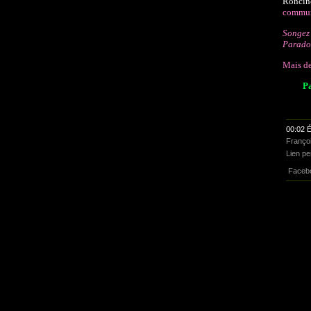
Roncin
commu
Songez 
Paradox
Mais de
Pa
00:02 É
Franço
Lien p
Faceb