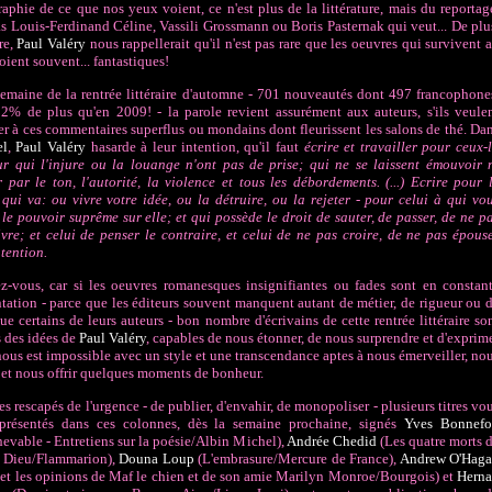
aphie de ce que nos yeux voient, ce n'est plus de la littérature, mais du reportag
as Louis-Ferdinand Céline, Vassili Grossmann ou Boris Pasternak qui veut... De plu
re,
Paul Valéry
nous rappellerait qu'il n'est pas rare que les oeuvres qui survivent 
oient souvent... fantastiques!
emaine de la rentrée littéraire d'automne - 701 nouveautés dont 497 francophone
32% de plus qu'en 2009! - la parole revient assurément aux auteurs, s'ils veule
r à ces commentaires superflus ou mondains dont fleurissent les salons de thé. Da
el
,
Paul Valéry
hasarde à leur intention, qu'il faut
écrire et travailler pour ceux-
ur qui l'injure ou la louange n'ont pas de prise; qui ne se laissent émouvoir 
 par le ton, l'autorité, la violence et tous les débordements. (...) Ecrire pour 
 qui va: ou vivre votre idée, ou la détruire, ou la rejeter - pour celui à qui vo
le pouvoir suprême sur elle; et qui possède le droit de sauter, de passer, de ne p
vre; et celui de penser le contraire, et celui de ne pas croire, de ne pas épous
ntention.
z-vous, car si les oeuvres romanesques insignifiantes ou fades sont en constan
ation - parce que les éditeurs souvent manquent autant de métier, de rigueur ou 
que certains de leurs auteurs - bon nombre d'écrivains de cette rentrée littéraire so
 des idées de
Paul Valéry
, capables de nous étonner, de nous surprendre et d'exprim
nous est impossible avec un style et une transcendance aptes à nous émerveiller, no
 et nous offrir quelques moments de bonheur.
es rescapés de l'urgence - de publier, d'envahir, de monopoliser - plusieurs titres vo
présentés dans ces colonnes, dès la semaine prochaine, signés
Yves Bonnef
hevable - Entretiens sur la poésie/Albin Michel)
,
Andrée Chedid
(Les quatre morts 
e Dieu/Flammarion)
,
Douna
Loup
(L'embrasure/Mercure de France),
Andrew O'Hag
 et les opinions de Maf le chien et de son amie Marilyn Monroe/Bourgois) et
Hern