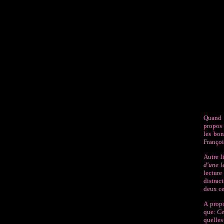
Quand n
propos 
les bon
Françoi
Autre l
d'une l
lecture
distrac
deux ce
A propo
que:
Ce
quelles