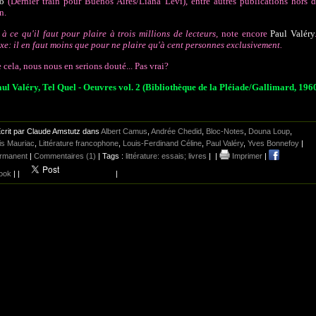
o
(Dernier train pour Buenos Aires/Liana Levi), entre autres publications hors 
n.
à ce qu'il faut pour plaire à trois millions de lecteurs,
note encore
Paul Valéry
e: il en faut moins que pour ne plaire qu'à cent personnes exclusivement.
 cela, nous nous en serions douté... Pas vrai?
ul Valéry, Tel Quel - Oeuvres vol. 2 (Bibliothèque de la Pléiade/Gallimard, 196
crit par Claude Amstutz dans
Albert Camus
,
Andrée Chedid
,
Bloc-Notes
,
Douna Loup
,
is Mauriac
,
Littérature francophone
,
Louis-Ferdinand Céline
,
Paul Valéry
,
Yves Bonnefoy
|
ermanent
|
Commentaires (1)
| Tags :
littérature: essais; livres
|
|
Imprimer
|
ook
|
|
|