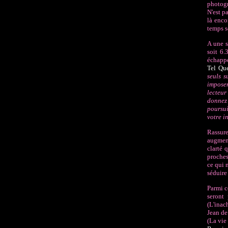
photogr
N'est p
là enco
temps s
A une s
soit 6.
échappe
Tel Qu
seuls s
imposer
lecteur
donnez 
poursui
votre i
Rassure
augment
clarté 
proches
ce qui 
séduire
Parmi c
seront
(L'inac
Jean d
(La vie