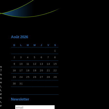
Août 2026
D
L
M
M
J
V
S
1
2
3
4
5
6
7
8
9
10
11
12
13
14
15
es
e?
16
17
18
19
20
21
22
és
23
24
25
26
27
28
29
es
os
30
31
e,
i,
ur
et
Newsletter
e,
re