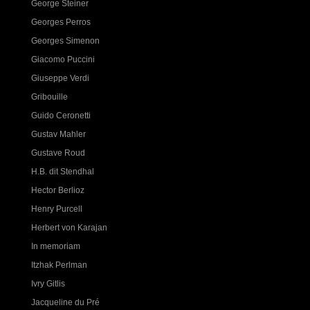
George Steiner
Georges Perros
Georges Simenon
Giacomo Puccini
Giuseppe Verdi
Gribouille
Guido Ceronetti
Gustav Mahler
Gustave Roud
H.B. dit Stendhal
Hector Berlioz
Henry Purcell
Herbert von Karajan
In memoriam
Itzhak Perlman
Ivry Gitlis
Jacqueline du Pré