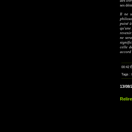
des liv
ses dém
Il ne s
philoso
puisé à
qu'une 
revenir
ne sera
signifi
celle d
accord 
00:42 É
Tags :
13/08/
Relire