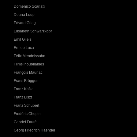
Domenico Scarlatti
Douna Loup
Edvard Grieg
Elisabeth Schwarzkopf
Emil Gilels
Erri de Luca
Félix Mendelssohn
Films inoubliables
François Mauriac
Frans Brüggen
Franz Kafka
Franz Liszt
Franz Schubert
Frédéric Chopin
Gabriel Fauré
Georg Friedrich Haendel