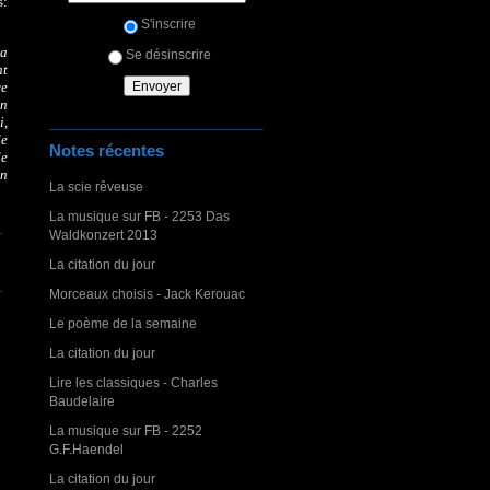
s:
S'inscrire
la
Se désinscrire
nt
ce
en
i,
de
Notes récentes
de
en
La scie rêveuse
La musique sur FB - 2253 Das
Waldkonzert 2013
La citation du jour
Morceaux choisis - Jack Kerouac
Le poème de la semaine
La citation du jour
Lire les classiques - Charles
Baudelaire
La musique sur FB - 2252
G.F.Haendel
La citation du jour