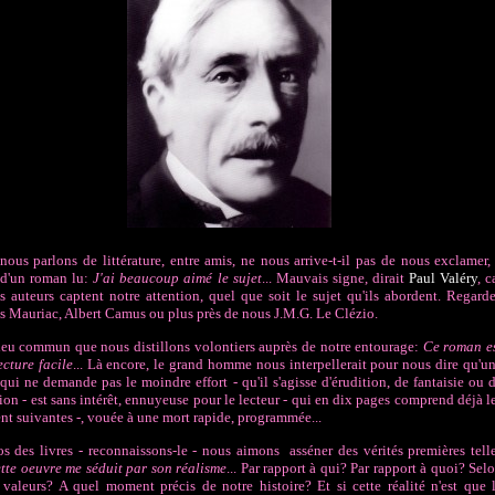
ous parlons de littérature, entre amis, ne nous arrive-t-il pas de nous exclamer,
d'un roman lu:
J'ai beaucoup aimé le sujet
... Mauvais signe, dirait
Paul Valéry
, c
s auteurs captent notre attention, quel que soit le sujet qu'ils abordent. Regard
s Mauriac, Albert Camus ou plus près de nous J.M.G. Le Clézio.
ieu commun que nous distillons volontiers auprès de notre entourage:
Ce roman e
ecture facile
... Là encore, le grand homme nous interpellerait pour nous dire qu'u
 qui ne demande pas le moindre effort - qu'il s'agisse d'érudition, de fantaisie ou 
tion - est sans intérêt, ennuyeuse pour le lecteur - qui en dix pages comprend déjà l
nt suivantes -, vouée à une mort rapide, programmée...
s des livres - reconnaissons-le - nous aimons asséner des vérités premières tell
tte oeuvre me séduit par son réalisme
... Par rapport à qui? Par rapport à quoi? Sel
 valeurs? A quel moment précis de notre histoire? Et si cette réalité n'est que 