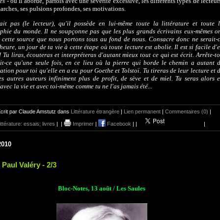
res
- où Il aborde, parfois avec une sévérité excessive, les différents types de lecteur
arches, ses pulsions profondes, ses motivations.
ait pas (le lecteur), qu'il possède en lui-même toute la littérature et toute 
phie du monde. Il ne soupçonne pas que les plus grands écrivains eux-mêmes o
 cette source que nous portons tous au fond de nous. Consacre donc ne serait-
heure, un jour de ta vie à cette étape où toute lecture est abolie. Il est si facile d'
! Tu liras, écouteras et interpréteras d'autant mieux tout ce qui est écrit. Arrête-to
it-ce qu'une seule fois, en ce lieu où la pierre qui borde le chemin a autant 
cation pour toi qu'elle en a eu pour Goethe et Tolstoï. Tu tireras de leur lecture et 
es autres auteurs infiniment plus de profit, de sève et de miel. Tu seras alors 
avec la vie et avec toi-même comme tu ne l'as jamais été...
crit par Claude Amstutz dans
Littérature étrangère
|
Lien permanent
|
Commentaires (0)
|
littérature: essais; livres
|
|
Imprimer
|
Facebook
|
|
|
2010
 Paul Valéry - 2/3
Bloc-Notes, 13 août / Les Saules