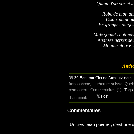
Quand l'amour et la
Robe de mon amo
Eclair illumin
En grappes rouge-f
Mais quand l'automne 
Abat ses herses de
Ma plus douce 
Antho
06:39 Écrit par Claude Amstutz dans
francophone
,
Littérature suisse
,
Quelq
permanent
|
Commentaires (1)
| Tags
Facebook
|
|
|
Commentaires
Un très beau poème , c'est une s