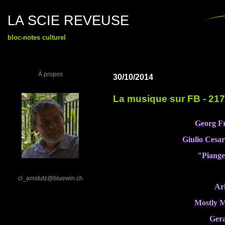
LA SCIE REVEUSE
bloc-notes culturel
À propos
30/10/2014
La musique sur FB - 21
Georg Fr
Giulio Cesa
"Piange
cl_amstutz@bluewin.ch
Ar
Mostly M
Ger