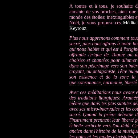
A toutes et à tous, je souhaite d
aimante de vos proches, ainsi que d
monde des étoiles: inextinguibles e
Noël, je vous propose ces
Méditat
Keyrouz
.
Plus nous apprenons comment toucher
sacré, plus nous offrons à notre hum
qui nous habite et qui est à l'orig
offrande lyrique de Tagore ou u
choisies et chantées pour allume
dans son pèlerinage vers son intéri
croyant, ou antagoniste, l'être hum
son existence et de la zone la
que consonance, harmonie, liberté 
Avec ces méditations nous avons 
des traditions liturgiques: Aramé
même que dans les plus subtiles des
avec ses micro-intervalles et les co
sacré. Quand la prière déborde d'
l'instrument prennent leur liberté 
échelle verticale vers l'au-delà. C
ancien dans l'histoire de la musique
les notes et les modes n'existaient