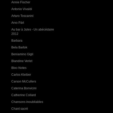
Annie Fischer
Antonio Vivaldi
Arturo Toscanini
Arvo Pärt
Au bar à Jules - Un abécédaire
2012
Barbara
Bela Bartok
Beniamino Gigli
Blandine Verlet
Bloc-Notes
Carlos Kleiber
Carson McCullers
Caterina Bonvicini
Catherine Collard
Chansons inoubliables
Chant sacré