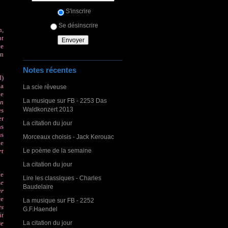
S'inscrire
Se désinscrire
n,
nt
ue
en
Notes récentes
d)
la
La scie rêveuse
ne
La musique sur FB - 2253 Das
on
Waldkonzert 2013
es
er
La citation du jour
ns
us
Morceaux choisis - Jack Kerouac
e
Le poème de la semaine
rt
La citation du jour
he
Lire les classiques - Charles
ne
Baudelaire
ar
ce
La musique sur FB - 2252
es
G.F.Haendel
it
La citation du jour
se