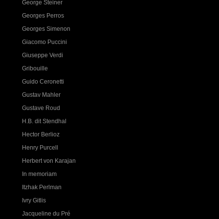
George Steiner
Georges Perros
Georges Simenon
Giacomo Puccini
Giuseppe Verdi
Gribouille
Guido Ceronetti
Gustav Mahler
Gustave Roud
H.B. dit Stendhal
Hector Berlioz
Henry Purcell
Herbert von Karajan
In memoriam
Itzhak Perlman
Ivry Gitlis
Jacqueline du Pré