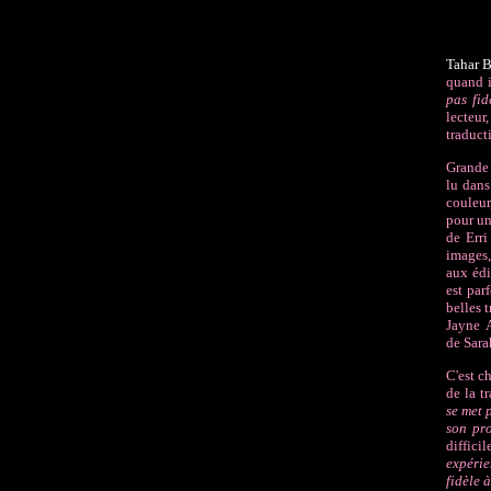
Tahar B
quand i
pas fid
lecteu
traduct
Grande 
lu dans
couleur
pour un
de Erri
images, 
aux édi
est par
belles 
Jayne A
de
Sara
C'est c
de la t
se met 
son pro
diffici
expérie
fidèle 