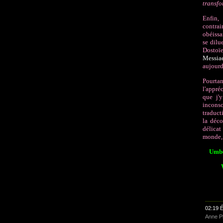
transfo
Enfin,
contrai
obéissa
se dilu
Dostoïe
Messia
aujourd
Pourtan
l'appré
que j'
inconsc
traduc
la déco
délicat
monde, 
Umbe
02:19 É
Anne Ph