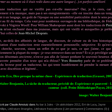
rmer au moment où il était redit dans une autre langue (...) et parfois amélioré.
 une traduction qui ne vieillit pas est-elle mauvaise? Oui, je le crois, car
rement à la musique, mais pas à ses enregistrements - elle est inscrite dans un tem
nt à un langage, un goût de l'époque ou une sensibilité particulière dont le sens pe
er au fil du temps. Cela vaut pour nombreux ouvrages de ma bibliothèque, de Féd
vski à Virginia Woolf. Pour William Shakespeare aussi dont les traductions de
Pier
en
m'ont enchanté dans ma jeunesse, mais qui ont vieilli et auxquelles je préfè
'hui celles de
Jean-Michel Desprats
.
t, au-delà des affinités de langue, de discours, de culture ou de lien historiqu
ciation d'une traduction reste essentiellement personnelle, subjective. Et qu'est-
y cherche, souvent, sinon un reflet de ce que je suis, ce que j'aime, ce que
iemment la plupart du temps -
je
veux
retrouver dans un texte? Et si je privilégie u
tion désormais
ancienne
, n'est-ce pas afin de laisser perdurer le souvenir heureux 
uverte première d'un texte qui m'a ébloui?
Yves Bonnefoy
parle de ce problè
 du lecteur posé au traducteur, lui qui tente humblement de prendre la mesure 
avec discrétion et légèreté...
rto Eco, Dire presque la même chose - Expériences de traduction (Grasset, 200
Walter Benjamin,
La tâche du traducteur, précédé de:
Expérience et pauvreté - 
conteur (coll. Petite Bibliothèque/Payot, 201
image: Walter Benjam
crit par Claude Amstutz dans
Au bar à Jules - Un abécédaire 2012
,
Erri de Luca
,
Jayne
illips
,
Littérature étrangère
,
Littérature francophone
|
Lien permanent
|
Commentaires (0)
|