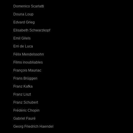
Domenico Scarlatti
Douna Loup
Edvard Grieg
Elisabeth Schwarzkopf
Emil Gilels
Erri de Luca
Félix Mendelssohn
Films inoubliables
François Mauriac
Frans Brüggen
Franz Kafka
Franz Liszt
Franz Schubert
Frédéric Chopin
Gabriel Fauré
Georg Friedrich Haendel