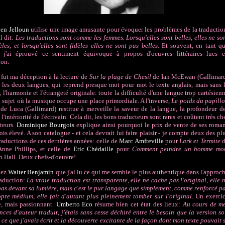
en Jelloun
utilise une image amusante pour évoquer les problèmes de la traductio
l dit:
Les traductions sont comme les femmes. Lorsqu'elles sont belles, elles ne so
èles, et lorsqu'elles sont fidèles elles ne sont pas belles.
Et souvent, en tant q
r, j'ai éprouvé ce sentiment équivoque à propos d'oeuvres littéraires lues 
ion.
fut ma déception à la lecture de
Sur la plage de Chesil
de
Ian McEwan
(Gallimar
 les deux langues, qui reprend presque mot pour mot le texte anglais, mais sans 
, l'harmonie et l'étrangeté originale: toute la difficulté d'une langue trop cartésien
 sujet où la musique occupe une place primordiale. A l'inverse,
Le poids du papill
 de Luca
(Gallimard) restitue à merveille la saveur de la langue, la profondeur d
l'intériorité de l'écrivain. Cela dit, les bons traducteurs sont rares et coûtent très ch
teurs.
Dominique Bourgois
explique ainsi pourquoi le prix de vente de ses roma
fois élevé. A son catalogue - et cela devrait lui faire plaisir - je compte deux des pl
traductions de ces dernières années: celle de
Marc Amfreville
pour
Lark et Termite
d
nne Phillips, et celle de
Eric Chédaille
pour
Comment peindre un homme mo
h Hall. Deux chefs-d'oeuvre!
hez
Walter Benjamin
que j'ai lu ce qui me semble le plus authentique dans l'approc
raduction:
La vraie traduction est transparente, elle ne cache pas l'original, elle 
pas devant sa lumière, mais c'est le pur langage que simplement, comme renforcé p
pre médium, elle fait d'autant plus pleinement tomber sur l'original.
Un exerci
le, mais passionnant.
Umberto Eco
résume bien cet état des lieux:
Au cours de m
nces d'auteur traduit, j'étais sans cesse déchiré entre le besoin que la version so
à ce que j'avais écrit et la découverte excitante de la façon dont mon texte pouvait 