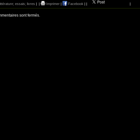
littérature; essais; livres
|
|
Imprimer
|
Facebook
|
|
|
mentaires sont fermés.