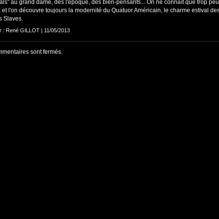
tuals" au grand dame, dès l'époque, des bien-pensants... On ne connaît que trop peu
 et l'on découvre toujours la modernité du Quatuor Américain, le charme estival de
 Slaves.
ar : René GILLOT | 11/05/2013
mentaires sont fermés.