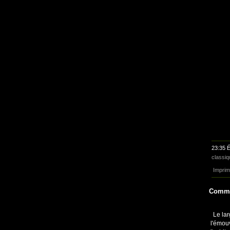
23:35 É
classiq
Imprim
Comme
Le la
l'émouv