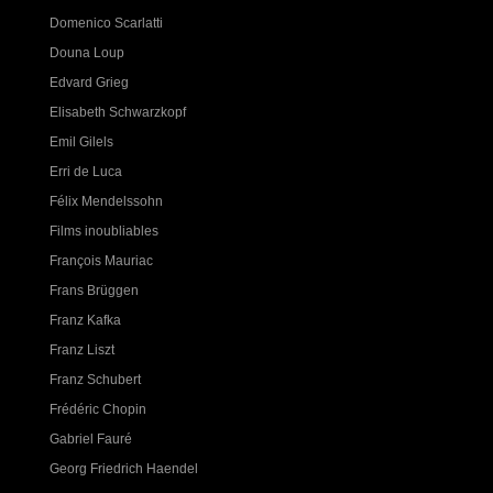
Domenico Scarlatti
Douna Loup
Edvard Grieg
Elisabeth Schwarzkopf
Emil Gilels
Erri de Luca
Félix Mendelssohn
Films inoubliables
François Mauriac
Frans Brüggen
Franz Kafka
Franz Liszt
Franz Schubert
Frédéric Chopin
Gabriel Fauré
Georg Friedrich Haendel