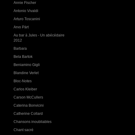
Annie Fischer
Antonio Vivaldi
Arturo Toscanini
Arvo Pärt
Au bar à Jules - Un abécédaire
2012
Barbara
Bela Bartok
Beniamino Gigli
Blandine Verlet
Bloc-Notes
Carlos Kleiber
Carson McCullers
Caterina Bonvicini
Catherine Collard
Chansons inoubliables
Chant sacré