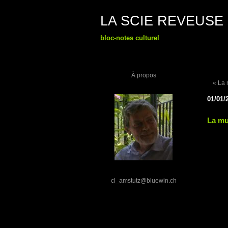
LA SCIE REVEUSE
bloc-notes culturel
À propos
« La 
01/01/
La mu
cl_amstutz@bluewin.ch