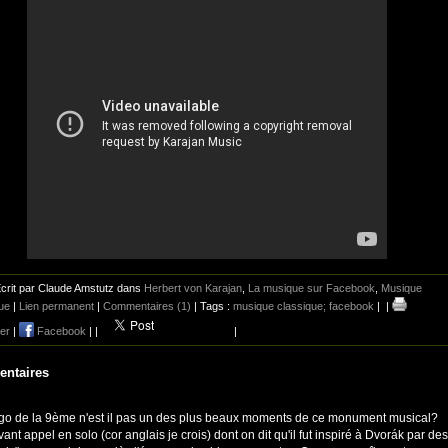
crit par Claude Amstutz dans
Herbert von Karajan
,
La musique sur Facebook
,
Musique
ue
|
Lien permanent
|
Commentaires (1)
| Tags :
musique classique; facebook
|
|
er
|
Facebook
|
|
|
ntaires
rgo de la 9ème n'est il pas un des plus beaux moments de ce monument musical?
ant appel en solo (cor anglais je crois) dont on dit qu'il fut inspiré à Dvorák par des