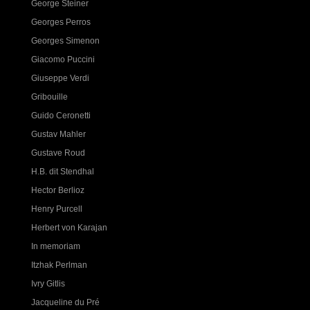
George Steiner
Georges Perros
Georges Simenon
Giacomo Puccini
Giuseppe Verdi
Gribouille
Guido Ceronetti
Gustav Mahler
Gustave Roud
H.B. dit Stendhal
Hector Berlioz
Henry Purcell
Herbert von Karajan
In memoriam
Itzhak Perlman
Ivry Gitlis
Jacqueline du Pré