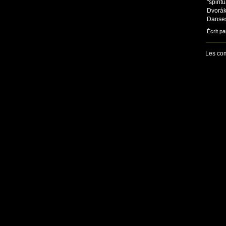
"spiri
Dvorák
Danses
Écrit p
Les com