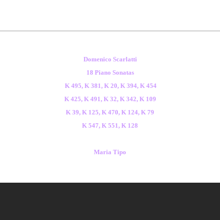
Domenico Scarlatti
18 Piano Sonatas
K 495,
K 381,
K 20,
K 394,
K 454
K 425,
K 491,
K 32,
K 342,
K 109
K 39,
K 125,
K 470,
K 124,
K 79
K 547,
K 551,
K 128
Maria Tipo