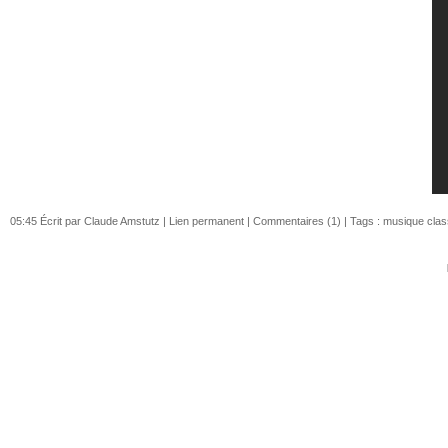
05:45 Écrit par Claude Amstutz |
Lien permanent
|
Commentaires (1)
| Tags :
musique clas