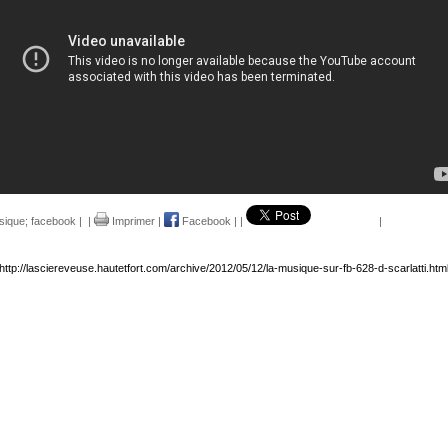
sique; facebook
|
|
Imprimer
|
Facebook
|
|
|
http://lasciereveuse.hautetfort.com/archive/2012/05/12/la-musique-sur-fb-628-d-scarlatti.htm