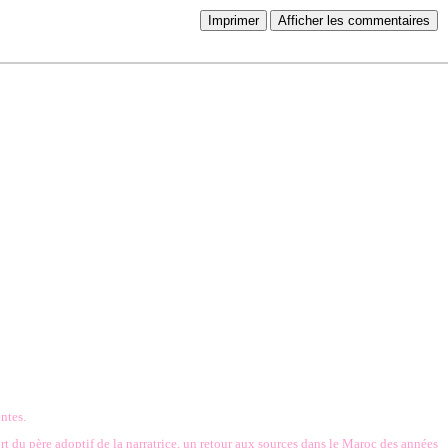
Imprimer
Afficher les commentaires
ntes.
ort du père adoptif de la narratrice, un retour aux sources dans le Maroc des années