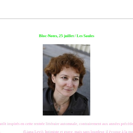
Bloc-Notes, 25 juillet / Les Saules
ôt inspirés en cette rentrée littéraire automnale, contrairement aux années précéde
,
Rouge argile
(Liana Levi). Intimiste et grave, mais sans lourdeur, il évoque à la m