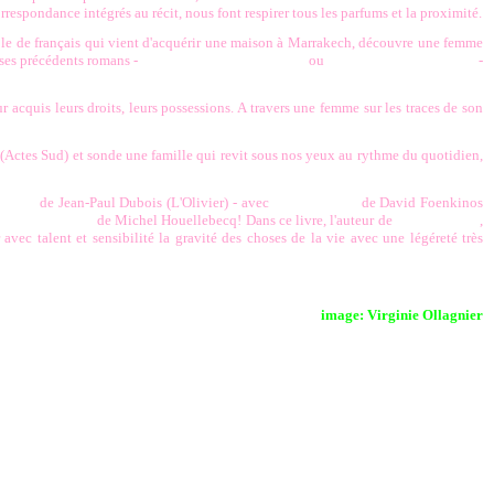
rrespondance intégrés au récit, nous font respirer tous les parfums et la proximité.
le de français qui vient d'acquérir une maison à Marrakech, découvre une femme
s ses précédents romans -
Une année chez les français
ou
Les dents du topographe
-
r acquis leurs droits, leurs possessions. A travers une femme sur les traces de son
r
(Actes Sud) et sonde une famille qui revit sous nos yeux au rythme du quotidien,
neidjer
de Jean-Paul Dubois (L'Olivier) -
avec
Nos souvenirs
de David Foenkinos
e et le territoire
de Michel Houellebecq! Dans ce livre, l'auteur de
La délicatesse
,
avec talent et sensibilité la gravité des choses de la vie avec une légéreté très
image: Virginie Ollagnier