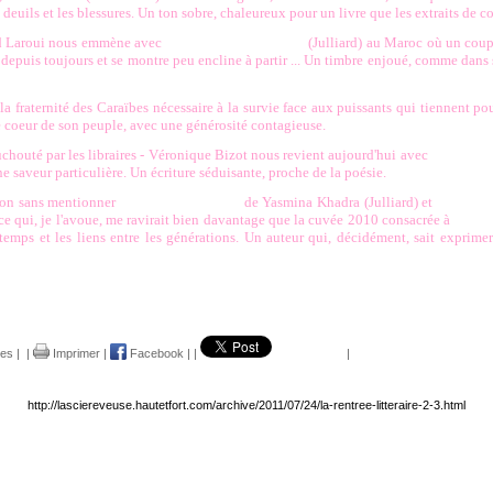
deuils et les blessures. Un ton sobre, chaleureux pour un livre que les extraits de co
uad Laroui nous emmène avec
La vieille dame du riad
(Julliard) au Maroc où un coup
x depuis toujours et se montre peu encline à partir ... Un timbre enjoué, comme dan
la fraternité des Caraïbes nécessaire à la survie face aux puissants qui tiennent pou
s de coeur de son peuple, avec une générosité contagieuse.
chouté par les libraires - Véronique Bizot nous revient aujourd'hui ave
c
Un aveni
e saveur particulière. Un écriture séduisante, proche de la poésie.
 non sans mentionner
L'équation africaine
de Yasmina Khadra (Julliard) et
Le cas S
 ce qui, je l'avoue, me ravirait bien davantage que la cuvée 2010 consacrée à
La cart
emps et les liens entre les générations. Un auteur qui, décidément, sait exprimer 
res
|
|
Imprimer
|
Facebook
|
|
|
http://lasciereveuse.hautetfort.com/archive/2011/07/24/la-rentree-litteraire-2-3.html