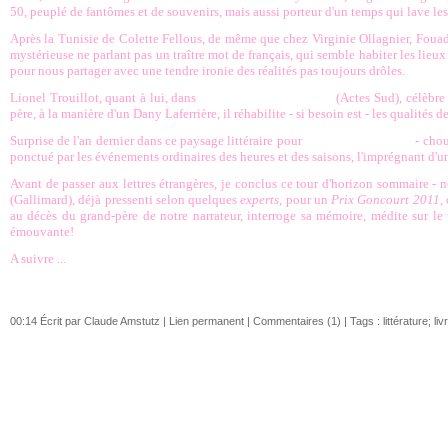
50, peuplé de fantômes et de souvenirs, mais aussi porteur d'un temps qui lave les 
Après la Tunisie de Colette Fellous, de même que chez Virginie Ollagnier, Fo
mystérieuse ne parlant pas un traître mot de français, qui semble habiter les lieu
pour nous partager avec une tendre ironie des réalités pas toujours drôles.
Lionel Trouillot, quant à lui, dans
La belle amour humaine
(Actes Sud), célèbre 
père, à la manière d'un Dany Laferrière, il réhabilite - si besoin est - les qualité
Surprise de l'an dernier dans ce paysage littéraire pour
Mon couronnement
- chou
ponctué par les événements ordinaires des heures et des saisons, l'imprégnant d'un
Avant de passer aux lettres étrangères, je conclus ce tour d'horizon sommaire -
(Gallimard), déjà pressenti selon quelques
experts
, pour un
Prix Goncourt 2011
,
au décès du grand-père de notre narrateur, interroge sa mémoire, médite sur le t
émouvante!
A suivre ...
00:14 Écrit par Claude Amstutz |
Lien permanent
|
Commentaires (1)
| Tags :
littérature; liv