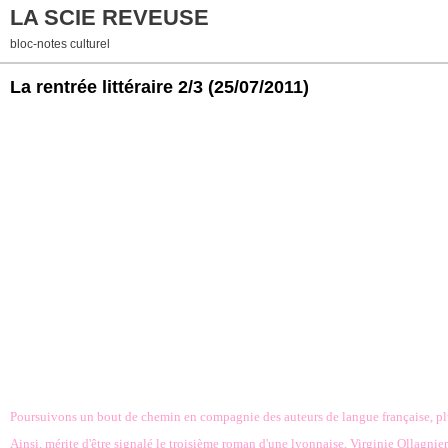
LA SCIE REVEUSE
bloc-notes culturel
La rentrée littéraire 2/3
(25/07/2011)
Poursuivons un bout de chemin en compagnie des auteurs de langue française, plut
Ainsi, mérite d'être signalé le troisième roman d'une lyonnaise, Virginie Ollagnier