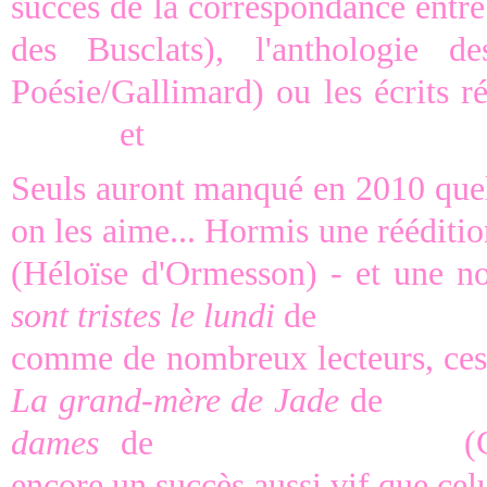
succès de la correspondance entr
des Busclats), l'anthologie 
Poésie/Gallimard) ou les écrits r
Chédid
et
Charles-Ferdinand Ram
Seuls auront manqué en 2010 que
on les aime... Hormis une rééditi
(Héloïse d'Ormesson) - et une n
sont tristes le lundi
de
Katherine 
comme de nombreux lecteurs, ces p
La grand-mère de Jade
de
Frédér
dames
de
Jean-Louis Kuffer
(
encore un succès aussi vif que celu