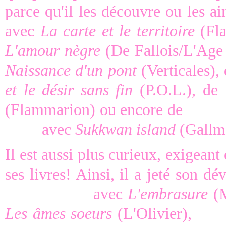
parce qu'il les découvre ou les ai
avec
La carte et le territoire
(Fl
L'amour nègre
(De Fallois/L'Ag
Naissance d'un pont
(Verticales),
et le désir sans fin
(P.O.L.), de
(Flammarion) ou encore de
Sofia
Vann
avec
Sukkwan island
(Gallme
Il est aussi plus curieux, exigeant
ses livres! Ainsi, il a jeté son d
Douna Loup
avec
L'embrasure
(M
Les âmes soeurs
(L'Olivier),
Ros