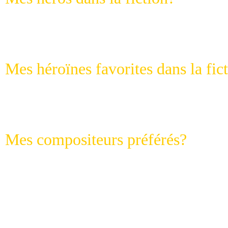
Heatcliff ("Les hauts de Hurleve
Cristo"), Prospero ("La tempête")
Mes héroïnes favorites dans la fic
Cathy ("Les hauts de Hurlevent")
puis la Tosca et Carmen.
Mes compositeurs préférés?
Wolfgang-Amadeus Mozart, Fran
Schubert, Gustav Mahler, Ludwig
Chopin, Serge Rachmaninov,
Ant
Berlioz, Alexander Scriabin, B