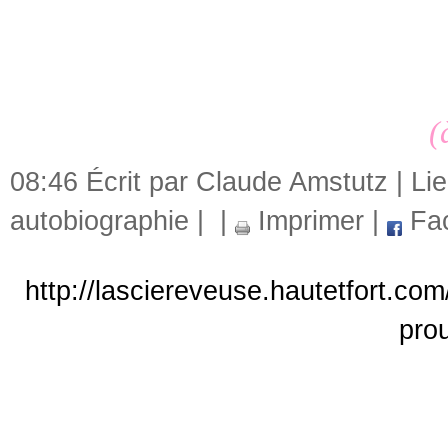
chanson...) Barbara. Et ceux qu'il 
(
08:46 Écrit par Claude Amstutz |
Li
autobiographie
|
|
Imprimer
|
Fa
http://lasciereveuse.hautetfort.co
prou