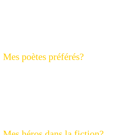
H.B. Stendhal, Emily Brontë, Al
François Mauriac, puis: Fiodor 
Luca, Mario Rigoni Stern, Ch
Georges Simenn et j'en oublie...
Mes poètes préférés?
Charles Baudelaire, Paul Verlai
Pétrarque, Rainer-Maria Rilke
Fernando Pessoa, Mahmoud Darw
Aragon,
Paul Eluard,
Mauri
Abdellatif Laâbi, les auteurs de la 
Mes héros dans la fiction?