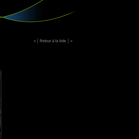
|
|
«
Retour à la liste
»