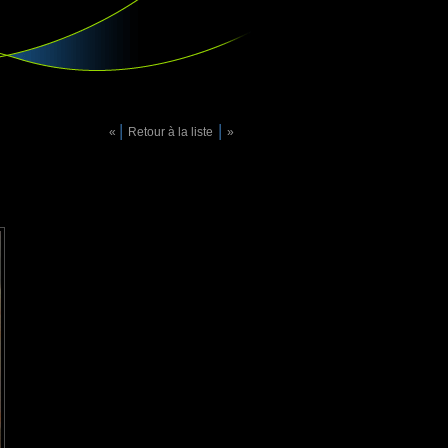
|
|
«
Retour à la liste
»